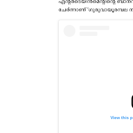
എന്റർടെയിൻമെന്റിന്റെ ബാന
ചേർന്നാണ് ‘ഗുരുവായൂരമ്പല നടയ
View this 