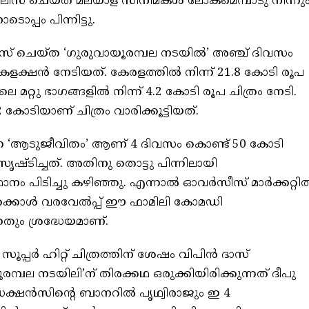
24ൽ റിലീസ് ചെയ്‌ത മലയാള സിനിമകൾ ലോകമെമ്പാടു നിന്നു
്പം പിന്നിട്ടു.
ീസ് ചെയ്‌ത ‘ഗുരുവായൂരമ്പല നടയിൽ’ അഞ്ച് ദിവസം
കളക്ഷൻ നേടിയത്. കേരളത്തിൽ നിന്ന് 21.8 കോടി രൂപ
െ മറ്റു ഭാഗങ്ങളിൽ നിന്ന് 4.2 കോടി രൂപ ചിത്രം നേടി.
2 കോടിയാണ് ചിത്രം വാരിക്കൂട്ടിയത്.
്നെ ‘ആടുജീവിതം’ ആണ് 4 ദിവസം കൊണ്ട് 50 കോടി
സൃഷ്ടിച്ചത്. അതിനു തൊട്ടു പിന്നിലായി
ഥാനം പിടിച്ചു കഴിഞ്ഞു. എന്നാൽ ഓവർസീസ് മാർക്കറ്റി
േക്കാൾ വരവേൽപ്പ് ഈ ഫാമിലി കോമഡി
നതും ശ്രദ്ധേയമാണ്.
്പർ ഹിറ്റ് ചിത്രത്തിന് ശേഷം വിപിൻ ദാസ്
്പല നടയിലി’ന് തിരക്കഥ ഒരുക്കിയിരിക്കുന്നത് ദീപു
രൊഡക്ഷൻസിൻ്റെ ബാനറിൽ പൃഥ്വിരാജും ഇ 4