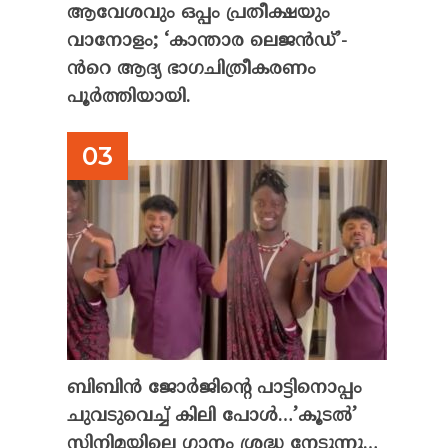
ആവേശവും ഒപ്പം പ്രതീക്ഷയും
വാനോളം; ‘കാന്താര ലെജൻഡ്’-
ൻറെ ആദ്യ ഭാഗചിത്രീകരണം
പൂർത്തിയായി.
ബിബിൻ ജോർജിന്റെ പാട്ടിനൊപ്പം
ചുവടുവെച്ച് കിലി പോൾ…’കൂടൽ’
സിനിമയിലെ ഗാനം ശ്രദ്ധ നേടുന്നു…