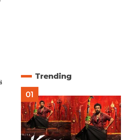
ം
Trending
ൽ