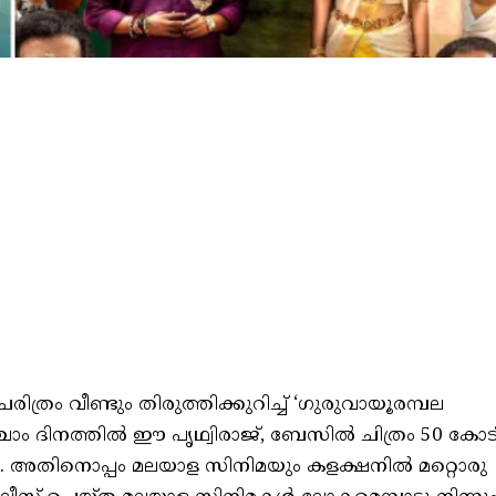
രം വീണ്ടും തിരുത്തിക്കുറിച്ച് ‘ഗുരുവായൂരമ്പല
ഞ്ചാം ദിനത്തിൽ ഈ പൃഥ്വിരാജ്, ബേസിൽ ചിത്രം 50 കോട
്ഞു . അതിനൊപ്പം മലയാള സിനിമയും കളക്ഷനിൽ മറ്റൊരു