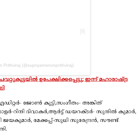
 Prithviraj (@supriyamenonprithviraj)
ുകുട്ടയിൽ ഉപേക്ഷിക്കപ്പെട്ടു; ഇന്ന് മഹാരാഷ്ട്ര
ലി
റ്റര്‍- ജോണ്‍ കുട്ടി,സംഗീതം- അങ്കിത്
ളര്‍-റിനി ദിവാകര്‍,ആര്‍ട്ട് ഡയറക്ടര്‍- സുനില്‍ കുമാര്‍,
ജയകുമാര്‍, മേക്കപ്പ്-സുധി സുരേന്ദ്രന്‍, സൗണ്ട്
ണി.