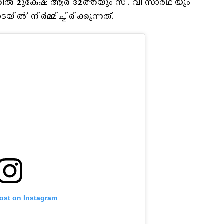
റിൽ മുകേഷ് ആർ മേത്തയും സി. വി സാരഥിയും
ിൽ’ നിർമ്മിച്ചിരിക്കുന്നത്.
post on Instagram