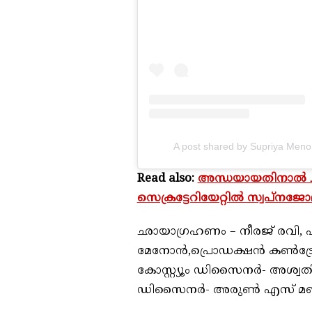
A post shared by Supriya Menon
Read also:
അന്ധയായതിനാൽ ചവറ്റ
സെക്രട്ടേറിയേറ്റിൽ സ്വപ്നജോ
ഛായാഗ്രഹണം – നീരജ് രവി, എഡി
മേനോന്‍,പ്രൊഡക്ഷന്‍ കണ്‍ട്രോ
കോസ്റ്റ്യൂം ഡിസൈനര്‍- അശ്വതി 
ഡിസൈനര്‍- അരുണ്‍ എസ് മ