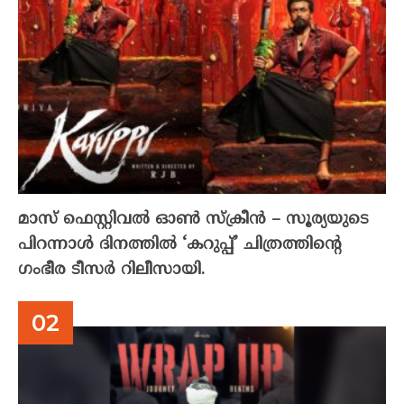
മാസ് ഫെസ്റ്റിവൽ ഓൺ സ്‌ക്രീൻ – സൂര്യയുടെ
പിറന്നാൾ ദിനത്തിൽ ‘കറുപ്പ്’ ചിത്രത്തിന്റെ
ഗംഭീര ടീസർ റിലീസായി.