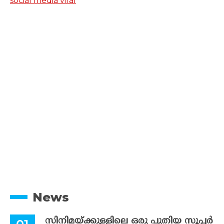
social media viral
News
സിനിമയ്ക്കുള്ളിലെ ഒരു പുതിയ സൂപ്പർ