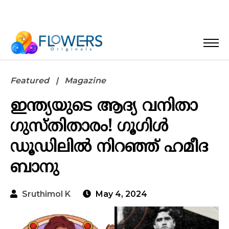
Featured
Magazine
ഇന്ത്യയുടെ ആദ്യ വനിതാ
ഗുസ്തിതാരം! ഗൂഗിൾ
ഡൂഡിലിൽ നിറഞ്ഞ് ഹമീദ
ബാനു
Sruthimol K
May 4, 2024