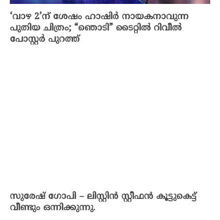
‘വാഴ 2’ന് ശേഷം ഹാഷിർ നായകനാവുന്ന
പുതിയ ചിത്രം; “ഞൊടി” ടൈറ്റിൽ റിവീൽ
പോസ്റ്റർ പുറത്ത്
സുരേഷ് ഗോപി – ലിസ്റ്റിൻ സ്റ്റീഫൻ കൂട്ടുകെട്ട്
വീണ്ടും ഒന്നിക്കുന്നു.