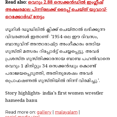
Read also:
വെറും 2.88 സെക്കൻഡിൽ ഇംഗ്ലീഷ്
അക്ഷരമാല പിന്നിലേക്ക് ടൈപ്പ് ചെയ്ത് യുവാവ്-
റെക്കോർഡ് നേട്ടം
ഗൂഗിൾ ഡൂഡിലിൽ ക്ലിക്ക് ചെയ്താൽ ലഭിക്കുന്ന
വിവരങ്ങൾ ഇതാണ്- ‘1954-ലെ ഈ ദിവസം,
ബാനുവിന് അന്താരാഷ്ട്ര അംഗീകാരം നേടിയ
ഗുസ്തി മത്സരം റിപ്പോർട്ട് ചെയ്യപ്പെട്ടു. അവർ
പ്രശസ്ത ഗുസ്തിക്കാരനായ ബാബ പഹൽവാനെ
വെറും 1 മിനിറ്റും 34 സെക്കൻഡും കൊണ്ട്
പരാജയപ്പെടുത്തി, അതിനുശേഷം അവർ
പ്രൊഫഷണൽ ഗുസ്തിയിൽ നിന്ന് വിരമിച്ചു.’.
Story highlights- india’s first women wrestler
hameeda banu
Read more on:
gallery
|
malayalam
|