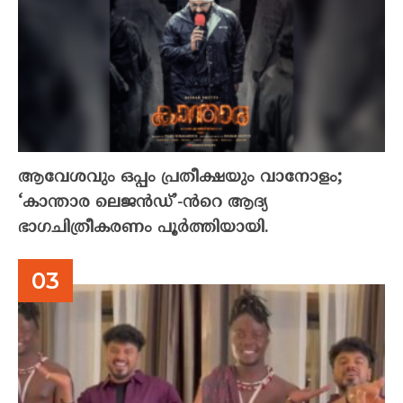
ആവേശവും ഒപ്പം പ്രതീക്ഷയും വാനോളം;
‘കാന്താര ലെജൻഡ്’-ൻറെ ആദ്യ
ഭാഗചിത്രീകരണം പൂർത്തിയായി.