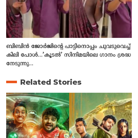
ബിബിൻ ജോർജിന്റെ പാട്ടിനൊപ്പം ചുവടുവെച്ച്
കിലി പോൾ…’കൂടൽ’ സിനിമയിലെ ഗാനം ശ്രദ്ധ
നേടുന്നു…
Related Stories