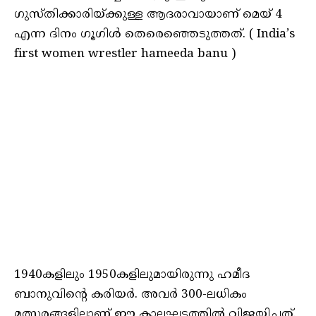
ഗുസ്തിക്കാരിയ്ക്കുള്ള ആദരാവായാണ് മെയ് 4
എന്ന ദിനം ഗൂഗിൾ തെരെഞ്ഞെടുത്തത്. ( India’s
first women wrestler hameeda banu )
1940കളിലും 1950കളിലുമായിരുന്നു ഹമീദ
ബാനുവിന്റെ കരിയർ. അവർ 300-ലധികം
മത്സരങ്ങളിലാണ് ഈ കാലഘട്ടത്തിൽ വിജയിച്ചത്.