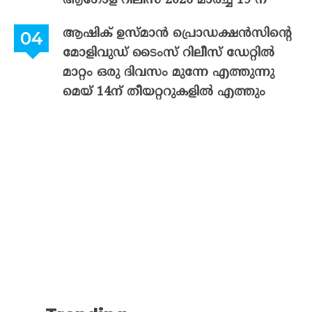
ആഗോള റിലീസ് 2026 മാർച്ച് 19 ന്
ആഷിക് ഉസ്മാൻ പ്രൊഡക്ഷൻസിന്റെ
മോളിവുഡ് ടൈംസ് റിലീസ് ഡേറ്റിൽ
മാറ്റം ഒരു ദിവസം മുന്നേ എത്തുന്നു
മെയ് 14ന് തീയറ്ററുകളിൽ എത്തും