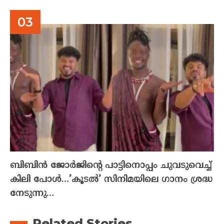
ബിബിൻ ജോർജിന്റെ പാട്ടിനൊപ്പം ചുവടുവെച്ച്
കിലി പോൾ…’കൂടൽ’ സിനിമയിലെ ഗാനം ശ്രദ്ധ
നേടുന്നു…
Related Stories