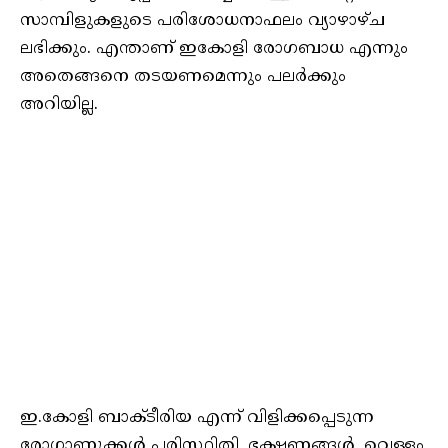
സാമ്പിളുകളുടെ പരിശോധനാഫലം വ്യാഴാഴ്ച
ലഭിക്കും. എന്താണ് ഇകോളി രോഗബാധ എന്നും
അതെങ്ങനെ തടയണമെന്നും പലർക്കും
അറിയില്ല.
ഇ.കോളി ബാക്ടീരിയ എന്ന് വിളിക്കപ്പെടുന്ന
രോഗാണുക്കൾ പരിസ്ഥിതി, ഭക്ഷണങ്ങൾ, വെള്ളം,