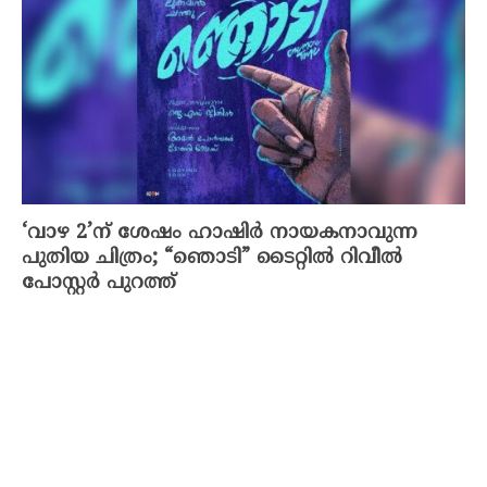
‘വാഴ 2’ന് ശേഷം ഹാഷിർ നായകനാവുന്ന
പുതിയ ചിത്രം; “ഞൊടി” ടൈറ്റിൽ റിവീൽ
പോസ്റ്റർ പുറത്ത്