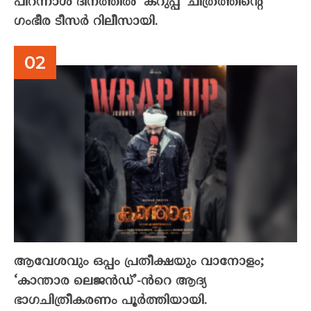
പിറന്നാൾ ദിനത്തിൽ ‘കറുപ്പ്’ ചിത്രത്തിന്റെ
ഗംഭീര ടീസർ റിലീസായി.
ആവേശവും ഒപ്പം പ്രതീക്ഷയും വാനോളം;
‘കാന്താര ലെജൻഡ്’-ൻറെ ആദ്യ
ഭാഗചിത്രീകരണം പൂർത്തിയായി.