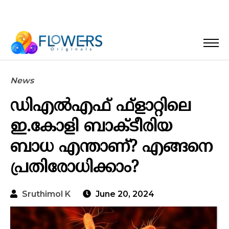
News
ഡിഎൽഎഫ് ഫ്ളാറ്റിലെ
ഇ.കോളി ബാക്ടീരിയ
ബാധ എന്താണ്? എങ്ങനെ
പ്രതിരോധിക്കാം?
Sruthimol K
June 20, 2024