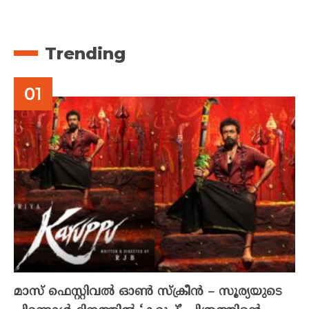
Trending
മാസ് ഫെസ്റ്റിവൽ ഓൺ സ്‌ക്രീൻ – സൂര്യയുടെ