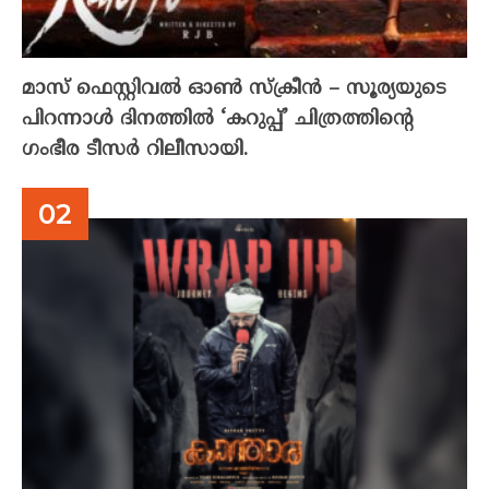
മാസ് ഫെസ്റ്റിവൽ ഓൺ സ്‌ക്രീൻ – സൂര്യയുടെ
പിറന്നാൾ ദിനത്തിൽ ‘കറുപ്പ്’ ചിത്രത്തിന്റെ
ഗംഭീര ടീസർ റിലീസായി.