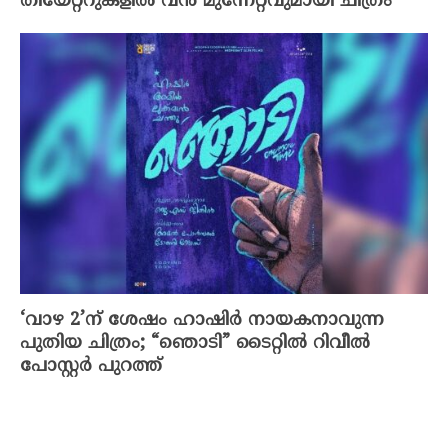
തിയേറ്ററുകളിൽ വൻ മുന്നേറ്റവുമായി ചിത്രം
‘വാഴ 2’ന് ശേഷം ഹാഷിർ നായകനാവുന്ന
പുതിയ ചിത്രം; “ഞൊടി” ടൈറ്റിൽ റിവീൽ
പോസ്റ്റർ പുറത്ത്