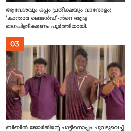
ആവേശവും ഒപ്പം പ്രതീക്ഷയും വാനോളം;
‘കാന്താര ലെജൻഡ്’-ൻറെ ആദ്യ
ഭാഗചിത്രീകരണം പൂർത്തിയായി.
ബിബിൻ ജോർജിന്റെ പാട്ടിനൊപ്പം ചുവടുവെച്ച്