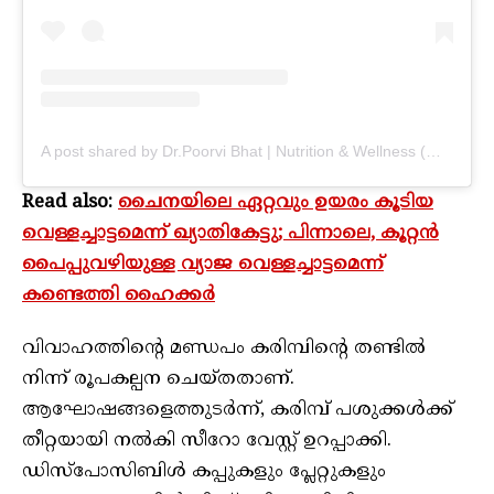
A post shared by Dr.Poorvi Bhat | Nutrition & Wellness (@herbeshwari)
Read also:
ചൈനയിലെ ഏറ്റവും ഉയരം കൂടിയ
വെള്ളച്ചാട്ടമെന്ന് ഖ്യാതികേട്ടു; പിന്നാലെ, കൂറ്റൻ
പൈപ്പുവഴിയുള്ള വ്യാജ വെള്ളച്ചാട്ടമെന്ന്
കണ്ടെത്തി ഹൈക്കർ
വിവാഹത്തിൻ്റെ മണ്ഡപം കരിമ്പിൻ്റെ തണ്ടിൽ
നിന്ന് രൂപകല്പന ചെയ്തതാണ്.
ആഘോഷങ്ങളെത്തുടർന്ന്, കരിമ്പ് പശുക്കൾക്ക്
തീറ്റയായി നൽകി സീറോ വേസ്റ്റ് ഉറപ്പാക്കി.
ഡിസ്പോസിബിൾ കപ്പുകളും പ്ലേറ്റുകളും