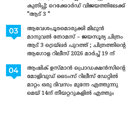
കുതിപ്പ്; റെക്കോർഡ് വിജയത്തിലേക്ക്
“ആട് 3 “
ആവേശപൂരമൊരുക്കി മിഥുൻ
മാനുവൽ തോമസ് – ജയസൂര്യ ചിത്രം
ആട് 3 ട്രെയ്‌ലർ പുറത്ത് ; ചിത്രത്തിന്റെ
ആഗോള റിലീസ് 2026 മാർച്ച് 19 ന്
ആഷിക് ഉസ്മാൻ പ്രൊഡക്ഷൻസിന്റെ
മോളിവുഡ് ടൈംസ് റിലീസ് ഡേറ്റിൽ
മാറ്റം ഒരു ദിവസം മുന്നേ എത്തുന്നു
മെയ് 14ന് തീയറ്ററുകളിൽ എത്തും