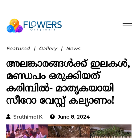
Featured
Gallery
News
അലങ്കാരങ്ങൾക്ക് ഇലകൾ,
മണ്ഡപം ഒരുക്കിയത്
കരിമ്പിൽ- മാതൃകയായി
സീറോ വേസ്റ്റ് കല്യാണം!
Sruthimol K
June 8, 2024