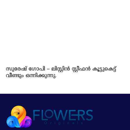
സുരേഷ് ഗോപി – ലിസ്റ്റിൻ സ്റ്റീഫൻ കൂട്ടുകെട്ട്
വീണ്ടും ഒന്നിക്കുന്നു.