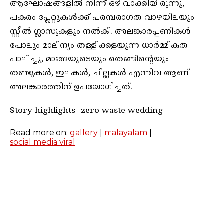
ആഘോഷങ്ങളിൽ നിന്ന് ഒഴിവാക്കിയിരുന്നു,
പകരം പ്ലേറ്റുകൾക്ക് പരമ്പരാഗത വാഴയിലയും
സ്റ്റീൽ ഗ്ലാസുകളും നൽകി. അലങ്കാരപ്പണികൾ
പോലും മാലിന്യം തള്ളിക്കളയുന്ന ധാർമ്മികത
പാലിച്ചു, മാങ്ങയുടെയും തെങ്ങിൻ്റെയും
തണ്ടുകൾ, ഇലകൾ, ചില്ലകൾ എന്നിവ ആണ്
അലങ്കാരത്തിന് ഉപയോഗിച്ചത്.
Story highlights- zero waste wedding
Read more on:
gallery
|
malayalam
|
social media viral