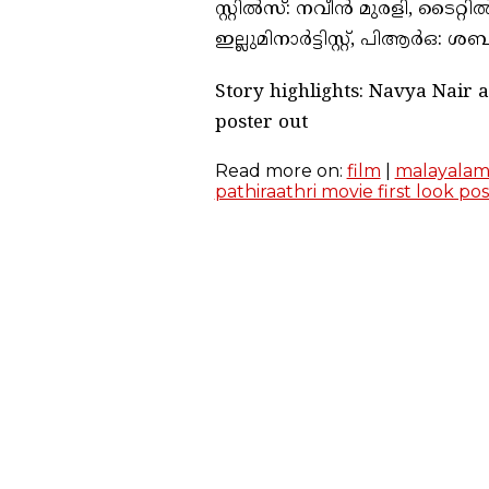
സ്റ്റിൽസ്: നവീൻ മുരളി, ടൈറ
ഇല്ലുമിനാർട്ടിസ്റ്റ്, പിആർഒ: ശ
Story highlights: Navya Nair a
poster out
Read more on:
film
|
malayala
pathiraathri movie first look po