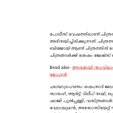
പോലീസ് വേഷത്തിലാണ് ചിത്
അഭിനയിച്ചിരിക്കുന്നത്. ചിത്രത
ബിജോയ് ആണ് ചിത്രത്തിന് വേണ്
ചിത്രങ്ങൾക്ക് ശേഷം ജേക്സ്
Read also-
ആദ്യമായി സംവിധാനം 
മോഹൻ
ഛായാഗ്രഹണം: ഷെഹ്നാദ് ജലാൽ
സാരംഗ്, ആർട്ട്: ദിലീപ് നാഥ്,
ഷാജി പുൽപ്പള്ളി, വസ്ത്രങ്ങ
വേലായുധൻ, അസോസിയേറ്റ് ഡയറ