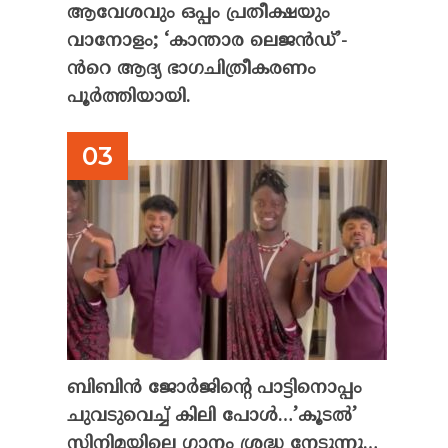
ആവേശവും ഒപ്പം പ്രതീക്ഷയും
വാനോളം; ‘കാന്താര ലെജൻഡ്’-
ൻറെ ആദ്യ ഭാഗചിത്രീകരണം
പൂർത്തിയായി.
ബിബിൻ ജോർജിന്റെ പാട്ടിനൊപ്പം
ചുവടുവെച്ച് കിലി പോൾ…’കൂടൽ’
സിനിമയിലെ ഗാനം ശ്രദ്ധ നേടുന്നു…