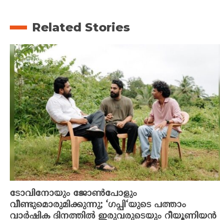
Related Stories
ടോവിനോയും ജോൺപോളും
വീണ്ടുമൊരുമിക്കുന്നു; ‘ഗപ്പി‘യുടെ പത്താം
വാർഷിക ദിനത്തിൽ ഇരുവരുടെയും റീയൂണിയൻ