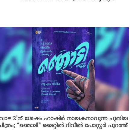
‘വാഴ 2’ന് ശേഷം ഹാഷിർ നായകനാവുന്ന പുതിയ
ചിത്രം; “ഞൊടി” ടൈറ്റിൽ റിവീൽ പോസ്റ്റർ പുറത്ത്