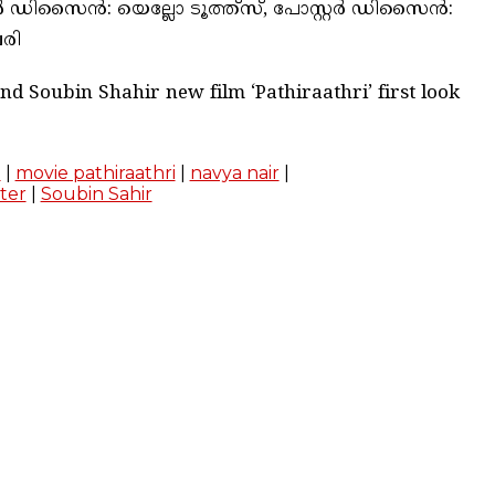
്റിൽ ഡിസൈൻ: യെല്ലോ ടൂത്ത്സ്, പോസ്റ്റർ ഡിസൈൻ:
ബരി
nd Soubin Shahir new film ‘Pathiraathri’ first look
m
|
movie pathiraathri
|
navya nair
|
ster
|
Soubin Sahir