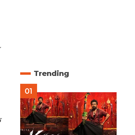
്
Trending
:
്