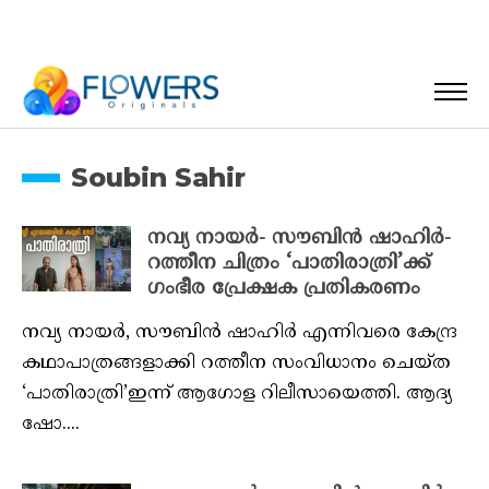
Soubin Sahir
നവ്യ നായർ- സൗബിൻ ഷാഹിർ-
റത്തീന ചിത്രം ‘പാതിരാത്രി’ക്ക്
ഗംഭീര പ്രേക്ഷക പ്രതികരണം
നവ്യ നായർ, സൗബിൻ ഷാഹിർ എന്നിവരെ കേന്ദ്ര
കഥാപാത്രങ്ങളാക്കി റത്തീന സംവിധാനം ചെയ്ത
‘പാതിരാത്രി’ഇന്ന് ആഗോള റിലീസായെത്തി. ആദ്യ
ഷോ....