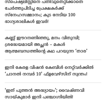
സ്‌പെഷ്യലിസ്റ്റിനെ പതിവുതെറ്റിക്കാതെ
ചേര്‍ത്തുപിടിച്ച പ്രേക്ഷകര്‍ക്ക്
സ്‌നേഹസമ്മാനം; കുട നേടിയ 100
ഭാഗ്യശാലികള്‍ ഇവര്‍!
കണ്ണ് ഈറനണിഞ്ഞു, മനം വിതുമ്പി;
ശ്രദ്ധേയമായി അച്ഛൻ – മകൾ
ആത്മബന്ധത്തിന്റെ കഥ പറയുന്ന ‘താര’
ഇനി കേരള വിഷൻ കേബിൾ നെറ്റ്‌വർക്കിൽ
‘ചാനൽ നമ്പർ 10’ ഫ്‌ളവേഴ്‌സിന് സ്വന്തം!
‘ഇത് പുത്തൻ അദ്ധ്യായം’; വൈഷ്‌ണവി
സായ്‌കുമാർ ഇനി പഞ്ചാഗ്നിയിൽ!