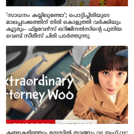
‘സാധനം കയ്യിലുണ്ടോ’; പൊട്ടിച്ചിരിയുടെ
മാലപ്പടക്കത്തിന് തിരി കൊളുത്തി വർക്കിയും
കൂട്ടരും- ഫ്ളവേഴ്സ് ഒറിജിനൽസിന്റെ പുതിയ
വെബ് സീരീസ് ചിരി പടർത്തുന്നു
കണ്ടുകഴിഞ്ഞും മനസ്സിൽ താങ്ങും വൂ യംഗ്-വൂ;