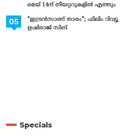
മെയ് 14ന് തീയറ്ററുകളിൽ എത്തും
“ഇന്ദ്രൻസാണ് താരം”; ഫിലിം റിവ്യൂ
ഋഷിരാജ് സിങ്
Specials