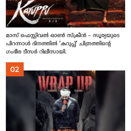
മാസ് ഫെസ്റ്റിവൽ ഓൺ സ്‌ക്രീൻ – സൂര്യയുടെ
പിറന്നാൾ ദിനത്തിൽ ‘കറുപ്പ്’ ചിത്രത്തിന്റെ
ഗംഭീര ടീസർ റിലീസായി.