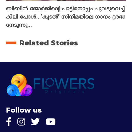
ബിബിൻ ജോർജിന്റെ പാട്ടിനൊപ്പം ചുവടുവെച്ച്
കിലി പോൾ…’കൂടൽ’ സിനിമയിലെ ഗാനം ശ്രദ്ധ
നേടുന്നു…
Related Stories
Follow us