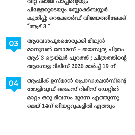
വിറ്റ് ഷാജി പാപ്പന്റെയും
പിള്ളേരുടെയും ബ്ലോക്ക്ബസ്റ്റർ
കുതിപ്പ്; റെക്കോർഡ് വിജയത്തിലേക്ക്
“ആട് 3 “
ആവേശപൂരമൊരുക്കി മിഥുൻ
മാനുവൽ തോമസ് – ജയസൂര്യ ചിത്രം
ആട് 3 ട്രെയ്‌ലർ പുറത്ത് ; ചിത്രത്തിന്റെ
ആഗോള റിലീസ് 2026 മാർച്ച് 19 ന്
ആഷിക് ഉസ്മാൻ പ്രൊഡക്ഷൻസിന്റെ
മോളിവുഡ് ടൈംസ് റിലീസ് ഡേറ്റിൽ
മാറ്റം ഒരു ദിവസം മുന്നേ എത്തുന്നു
മെയ് 14ന് തീയറ്ററുകളിൽ എത്തും