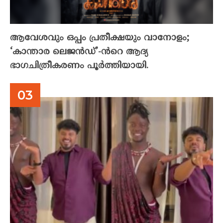
ആവേശവും ഒപ്പം പ്രതീക്ഷയും വാനോളം;
‘കാന്താര ലെജൻഡ്’-ൻറെ ആദ്യ
ഭാഗചിത്രീകരണം പൂർത്തിയായി.