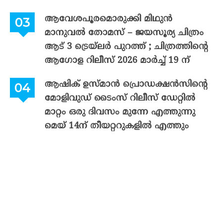
ആവേശപൂരമൊരുക്കി മിഥുൻ
മാനുവൽ തോമസ് – ജയസൂര്യ ചിത്രം
ആട് 3 ട്രെയ്‌ലർ പുറത്ത് ; ചിത്രത്തിന്റെ
ആഗോള റിലീസ് 2026 മാർച്ച് 19 ന്
ആഷിക് ഉസ്മാൻ പ്രൊഡക്ഷൻസിന്റെ
മോളിവുഡ് ടൈംസ് റിലീസ് ഡേറ്റിൽ
മാറ്റം ഒരു ദിവസം മുന്നേ എത്തുന്നു
മെയ് 14ന് തീയറ്ററുകളിൽ എത്തും