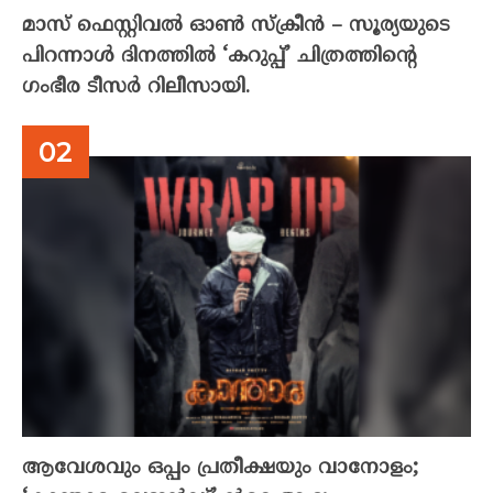
മാസ് ഫെസ്റ്റിവൽ ഓൺ സ്‌ക്രീൻ – സൂര്യയുടെ
പിറന്നാൾ ദിനത്തിൽ ‘കറുപ്പ്’ ചിത്രത്തിന്റെ
ഗംഭീര ടീസർ റിലീസായി.
ആവേശവും ഒപ്പം പ്രതീക്ഷയും വാനോളം;