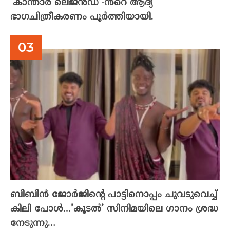
‘കാന്താര ലെജൻഡ്’-ൻറെ ആദ്യ
ഭാഗചിത്രീകരണം പൂർത്തിയായി.
ബിബിൻ ജോർജിന്റെ പാട്ടിനൊപ്പം ചുവടുവെച്ച്
കിലി പോൾ…’കൂടൽ’ സിനിമയിലെ ഗാനം ശ്രദ്ധ
നേടുന്നു…