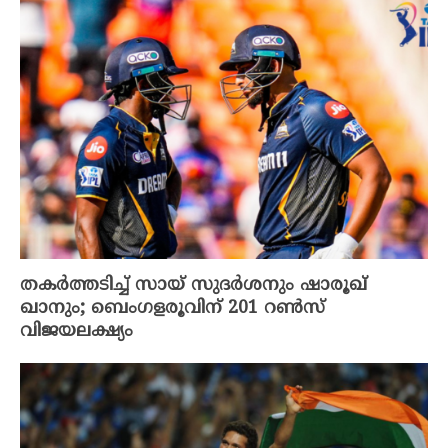
തകർത്തടിച്ച് സായ് സുദർശനും ഷാരൂഖ്
ഖാനും; ബെംഗളരൂവിന് 201 റൺസ്
വിജയലക്ഷ്യം