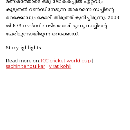
മത്സരത്തോടെ ഒരു ലോകകപ്പിൽ ഏറ്റവും
കൂടുതൽ റൺസ് നേടുന്ന താരമെന്ന സച്ചിന്‍റെ
റെക്കോഡും കോലി തിരുത്തികുറിച്ചിരുന്നു. 2003-
ല്‍ 673 റണ്‍സ് നേടിയതായിരുന്നു സച്ചിന്‍റെ
പേരിലുണ്ടായിരുന്ന റെക്കോഡ്.
Story ighlights
Read more on:
ICC cricket world cup
|
sachin tendulkar
|
virat kohli