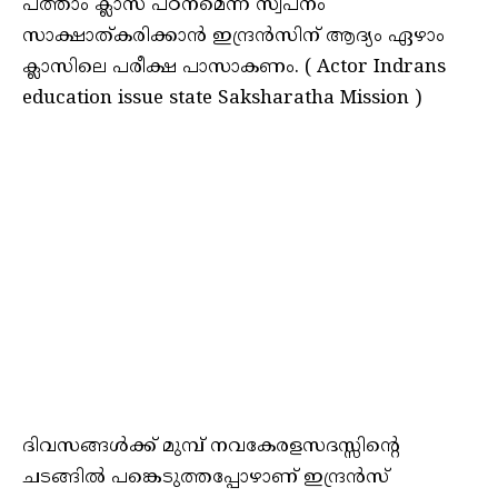
പത്താം ക്ലാസ് പഠനമെന്ന സ്വപനം
സാക്ഷാത്കരിക്കാന്‍ ഇന്ദ്രന്‍സിന് ആദ്യം ഏഴാം
ക്ലാസിലെ പരീക്ഷ പാസാകണം. ( Actor Indrans
education issue state Saksharatha Mission )
ദിവസങ്ങള്‍ക്ക് മുമ്പ് നവകേരളസദസ്സിന്റെ
ചടങ്ങില്‍ പങ്കെടുത്തപ്പോഴാണ് ഇന്ദ്രന്‍സ്