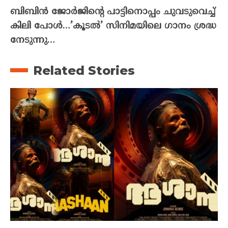
ബിബിൻ ജോർജിന്റെ പാട്ടിനൊപ്പം ചുവടുവെച്ച്
കിലി പോൾ…’കൂടൽ’ സിനിമയിലെ ഗാനം ശ്രദ്ധ
നേടുന്നു…
Related Stories