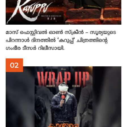
മാസ് ഫെസ്റ്റിവൽ ഓൺ സ്‌ക്രീൻ – സൂര്യയുടെ
പിറന്നാൾ ദിനത്തിൽ ‘കറുപ്പ്’ ചിത്രത്തിന്റെ
ഗംഭീര ടീസർ റിലീസായി.