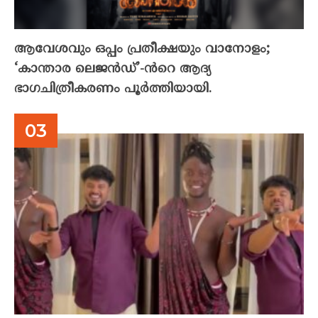
ആവേശവും ഒപ്പം പ്രതീക്ഷയും വാനോളം;
‘കാന്താര ലെജൻഡ്’-ൻറെ ആദ്യ
ഭാഗചിത്രീകരണം പൂർത്തിയായി.