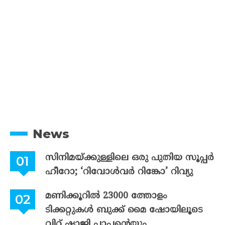
News
സിനിമയ്ക്കുള്ളിലെ ഒരു പുതിയ സൂപ്പർ
ഹീറോ; ‘റിവോൾവർ റിങ്കോ’ റിവ്യു
മണിക്കൂറിൽ 23000 ത്തോളം
ടിക്കറ്റുകൾ ബുക്ക് മൈ ഷോയിലൂടെ
വിറ്റ് ഷാജി പാപ്പന്റെയും