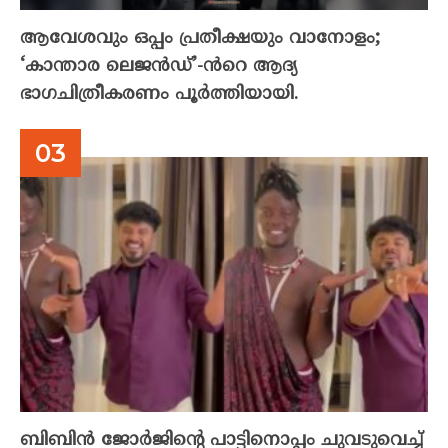
ആവേശവും ഒപ്പം പ്രതീക്ഷയും വാനോളം;
‘കാന്താര ലെജൻഡ്’-ൻറെ ആദ്യ
ഭാഗചിത്രീകരണം പൂർത്തിയായി.
ബിബിൻ ജോർജിന്റെ പാട്ടിനൊപ്പം ചുവടുവെച്ച്