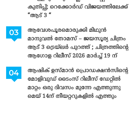
കുതിപ്പ്; റെക്കോർഡ് വിജയത്തിലേക്ക്
“ആട് 3 “
ആവേശപൂരമൊരുക്കി മിഥുൻ
മാനുവൽ തോമസ് – ജയസൂര്യ ചിത്രം
ആട് 3 ട്രെയ്‌ലർ പുറത്ത് ; ചിത്രത്തിന്റെ
ആഗോള റിലീസ് 2026 മാർച്ച് 19 ന്
ആഷിക് ഉസ്മാൻ പ്രൊഡക്ഷൻസിന്റെ
മോളിവുഡ് ടൈംസ് റിലീസ് ഡേറ്റിൽ
മാറ്റം ഒരു ദിവസം മുന്നേ എത്തുന്നു
മെയ് 14ന് തീയറ്ററുകളിൽ എത്തും