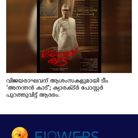
വിജയരാഘവന് ആശംസകളുമായി ടീം
‘അനന്തൻ കാട്’; ക്യാരക്ട്ർ പോസ്റ്റർ
പുറത്തുവിട്ട് ആദരം.