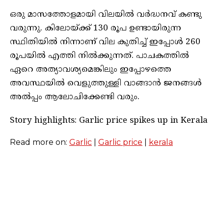
ഒരു മാസത്തോളമായി വിലയിൽ വർദ്ധനവ് കണ്ടു
വരുന്നു. കിലോയ്ക്ക് 130 രൂപ ഉണ്ടായിരുന്ന
സ്ഥിതിയിൽ നിന്നാണ് വില കുതിച്ച് ഇപ്പോൾ 260
രൂപയിൽ എത്തി നിൽക്കുന്നത്. പാചകത്തിൽ
ഏറെ അത്യാവശ്യമെങ്കിലും ഇപ്പോഴത്തെ
അവസ്ഥയിൽ വെളുത്തുള്ളി വാങ്ങാൻ ജനങ്ങൾ
അൽപ്പം ആലോചിക്കേണ്ടി വരും.
Story highlights: Garlic price spikes up in Kerala
Read more on:
Garlic
|
Garlic price
|
kerala