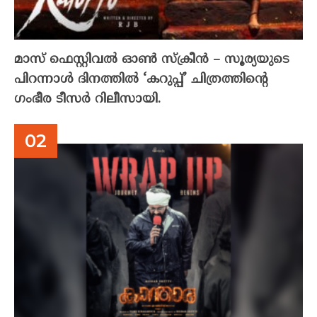
മാസ് ഫെസ്റ്റിവൽ ഓൺ സ്‌ക്രീൻ – സൂര്യയുടെ
പിറന്നാൾ ദിനത്തിൽ ‘കറുപ്പ്’ ചിത്രത്തിന്റെ
ഗംഭീര ടീസർ റിലീസായി.