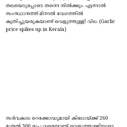
തലയെടുപ്പോടെ തന്നെ നിൽക്കും. എന്നാൽ
സംസ്ഥാനത്ത് മിന്നൽ വേഗത്തിൽ
കുതിച്ചുയരുകയാണ് വെളുത്തുള്ളി വില. (Garlic
price spikes up in Kerala)
സർവകാല റെക്കോഡുമായി കിലോയ്ക്ക് 260
മുതൽ 300 രൂപ വരെയാണ് വെളുത്തുള്ളിയുടെ