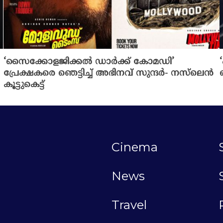
‘സൈക്കോളജിക്കൽ ഡാർക്ക് കോമഡി’
പ്രേക്ഷകരെ ഞെട്ടിച്ച് അഭിനവ് സുന്ദർ- നസ്‌ലെൻ
കൂട്ടുകെട്ട്
Cinema
News
Travel