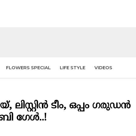
FLOWERS SPECIAL
LIFE STYLE
VIDEOS
ലിസ്റ്റിൻ ടീം, ഒപ്പം ഗരുഡൻ
ി ​ഗേൾ..!