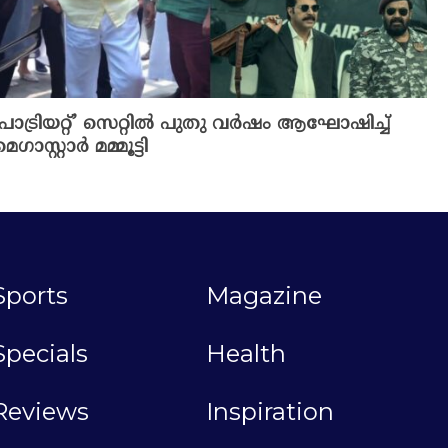
‘പാട്രിയറ്റ്’ സെറ്റിൽ പുതു വർഷം ആഘോഷിച്ച്
മെഗാസ്റ്റാർ മമ്മൂട്ടി
Sports
Magazine
Specials
Health
Reviews
Inspiration