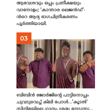
ആവേശവും ഒപ്പം പ്രതീക്ഷയും
വാനോളം; ‘കാന്താര ലെജൻഡ്’-
ൻറെ ആദ്യ ഭാഗചിത്രീകരണം
പൂർത്തിയായി.
ബിബിൻ ജോർജിന്റെ പാട്ടിനൊപ്പം
ചുവടുവെച്ച് കിലി പോൾ…’കൂടൽ’
സിനിമയിലെ ഗാനം ശ്രദ്ധ നേടുന്നു…