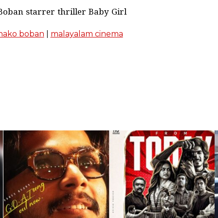
oban starrer thriller Baby Girl
hako boban
|
malayalam cinema