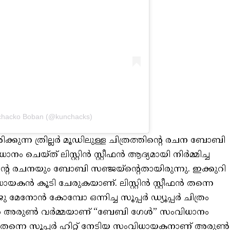
nchacko Boban (@kunchacks)
ക്കുന്ന ത്രില്ലർ മൂഡിലുള്ള ചിത്രത്തിന്റെ രചന ബോബി
നം ചെയ്ത് ലിസ്റ്റിൻ സ്റ്റീഫൻ ആദ്യമായി നിർമ്മിച്ച
്കിന്റെ രചനയും ബോബി സഞ്ജയ്ന്റെതായിരുന്നു. ഇക്കുറി
ിധായകൻ കൂടി ചേരുകയാണ്. ലിസ്റ്റിൻ സ്റ്റീഫൻ തന്നെ
ു മേനോൻ കോമ്പോ ഒന്നിച്ച സൂപ്പർ ഡ്യൂപ്പർ ചിത്രം
ൻ അരുൺ വർമ്മയാണ് “ബേബി ഗേൾ” സംവിധാനം
്രം തന്നെ സൂപ്പർ ഹിറ്റ് നേടിയ സംവിധായകനാണ് അരുൺ