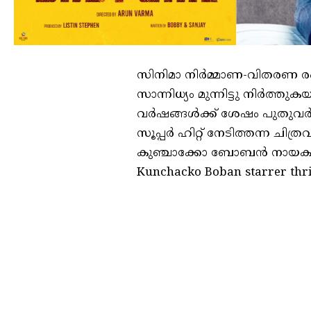
സിനിമാ നിർമ്മാണ-വിതരണ രം
സാന്നിധ്യം മുന്നിട്ടു നിർത്തുകയ
വർഷങ്ങൾക്ക് ശേഷം പുതുവർഷത
സൂപ്പർ ഹിറ്റ് നേടിത്തന്ന ചിത്ര
കുഞ്ചാക്കോ ബോബൻ നായകനായി എ
Kunchacko Boban starrer thril