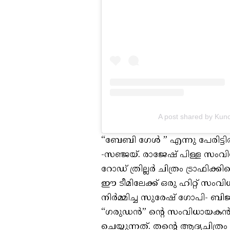
A post shared by Ku
“ബേബി ഗേൾ ” എന്നു പേരിട്ടിരി
-സഞ്ജയ്. രാജേഷ് പിള്ള സംവിധാ
റോഡ് ത്രില്ലർ ചിത്രം ട്രാഫിക
ഈ ടീമിലേക്ക് ഒരു ഹിറ്റ് സംവ
നിർമ്മിച്ച സുരേഷ് ഗോപി- ബിജ
“ഗരുഡൻ” ന്റെ സംവിധായക
ചെയ്യുന്നത്. തന്റെ ആദ്യചിത