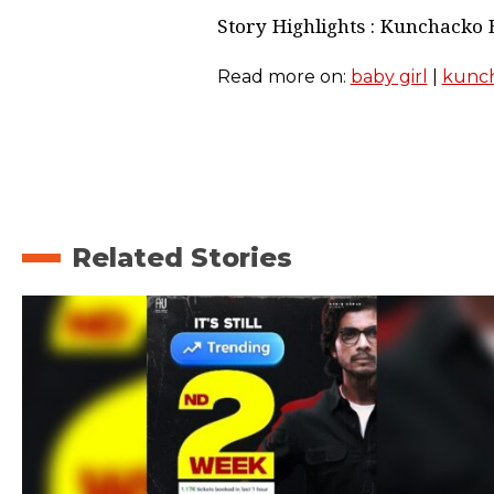
Story Highlights : Kunchacko B
Read more on:
baby girl
|
kunc
Related Stories