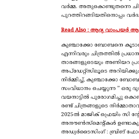
വർമ്മ. അതുകൊണ്ടുതന്നെ ചിത്ര
പുറത്തിറങ്ങിയതിനൊപ്പം വർദ്ധ
Read Also : ആദ്യ വാംപയർ ആക്
കുഞ്ചാക്കോ ബോബനെ കൂടാതെ
എന്നിവരും ചിത്രത്തിൽ പ്രധാന 
താരങ്ങളുടെയും അണിയറ പ്ര
അപ്ഡേറ്റ്സിലൂടെ അറിയിക്കും. 
നിർമ്മിച്ച്, കുഞ്ചാക്കോ 
സംവിധാനം ചെയ്യുന്ന ” ഒരു ദു
വയനാട്ടിൽ പുരോഗമിച്ചു കൊ
രണ്ട് ചിത്രങ്ങളുടെ നിർമ്മാത
2025ൽ മാജിക് ഫ്രെയിം സി ന്റ
അനൗൺസ്മെന്റ്കൾ ഉണ്ടാകുമെ
അഡ്വർടൈസിംഗ് : ബ്രിങ് ഫോർ