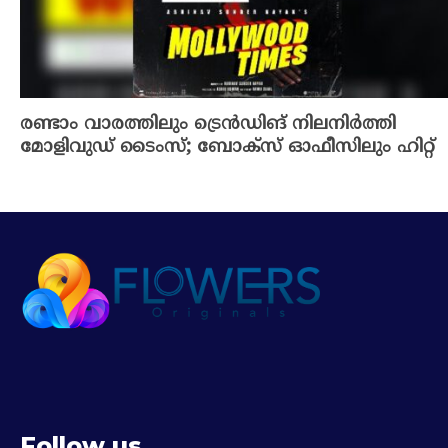
രണ്ടാം വാരത്തിലും ട്രെൻഡിങ് നിലനിർത്തി
മോളിവുഡ് ടൈംസ്; ബോക്സ് ഓഫീസിലും ഹിറ്റ്
Follow us