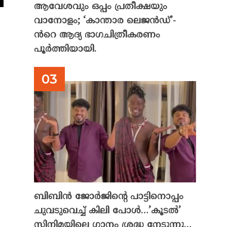
ആവേശവും ഒപ്പം പ്രതീക്ഷയും
വാനോളം; ‘കാന്താര ലെജൻഡ്’-
ൻറെ ആദ്യ ഭാഗചിത്രീകരണം
പൂർത്തിയായി.
ബിബിൻ ജോർജിന്റെ പാട്ടിനൊപ്പം
ചുവടുവെച്ച് കിലി പോൾ…’കൂടൽ’
സിനിമയിലെ ഗാനം ശ്രദ്ധ നേടുന്നു…