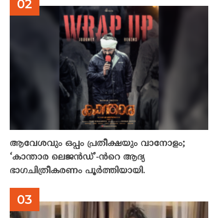
ആവേശവും ഒപ്പം പ്രതീക്ഷയും വാനോളം;
‘കാന്താര ലെജൻഡ്’-ൻറെ ആദ്യ
ഭാഗചിത്രീകരണം പൂർത്തിയായി.