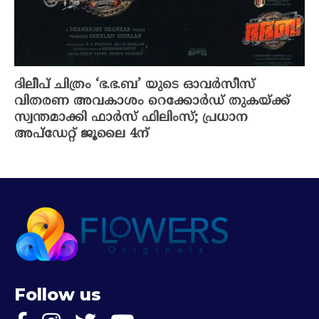
ദിലീപ് ചിത്രം ‘ഭ.ഭ.ബ’ യുടെ ഓവർസീസ്
വിതരണ അവകാശം റെക്കോർഡ് തുകയ്ക്ക്
സ്വന്തമാക്കി ഫാർസ് ഫിലിംസ്; പ്രധാന
അപ്‌ഡേറ്റ് ജൂലൈ 4ന്
Follow us