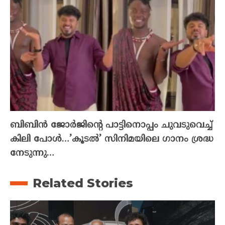
ബിബിൻ ജോർജിന്റെ പാട്ടിനൊപ്പം ചുവടുവെച്ച്
കിലി പോൾ…’കൂടൽ’ സിനിമയിലെ ഗാനം ശ്രദ്ധ
നേടുന്നു…
Related Stories