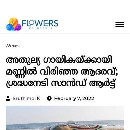
News
അതുല്യ ഗായികയ്ക്കായി
മണ്ണിൽ വിരിഞ്ഞ ആദരവ്;
ശ്രദ്ധനേടി സാൻഡ് ആർട്ട്
Sruthimol K
February 7, 2022