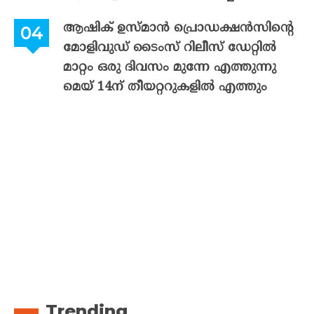
ആഷിക് ഉസ്മാൻ പ്രൊഡക്ഷൻസിന്റെ
മോളിവുഡ് ടൈംസ് റിലീസ് ഡേറ്റിൽ
മാറ്റം ഒരു ദിവസം മുന്നേ എത്തുന്നു
മെയ് 14ന് തീയറ്ററുകളിൽ എത്തും
Trending