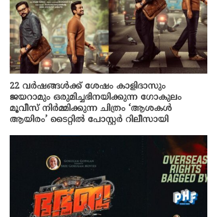
22 വർഷങ്ങൾക്ക് ശേഷം കാളിദാസും
ജയറാമും ഒരുമിച്ചഭിനയിക്കുന്ന ഗോകുലം
മൂവീസ് നിർമ്മിക്കുന്ന ചിത്രം ‘ആശകൾ
ആയിരം’ ടൈറ്റിൽ പോസ്റ്റർ റിലീസായി