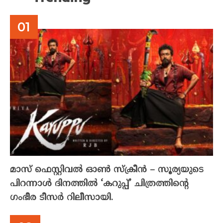
മാസ് ഫെസ്റ്റിവൽ ഓൺ സ്‌ക്രീൻ – സൂര്യയുടെ
പിറന്നാൾ ദിനത്തിൽ ‘കറുപ്പ്’ ചിത്രത്തിന്റെ
ഗംഭീര ടീസർ റിലീസായി.