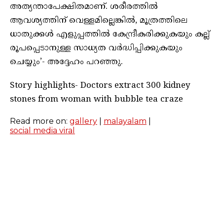
അത്യന്താപേക്ഷിതമാണ്. ശരീരത്തിൽ
ആവശ്യത്തിന് വെള്ളമില്ലെങ്കിൽ, മൂത്രത്തിലെ
ധാതുക്കൾ എളുപ്പത്തിൽ കേന്ദ്രീകരിക്കുകയും കല്ല്
രൂപപ്പെടാനുള്ള സാധ്യത വർദ്ധിപ്പിക്കുകയും
ചെയ്യും’- അദ്ദേഹം പറഞ്ഞു.
Story highlights- Doctors extract 300 kidney
stones from woman with bubble tea craze
Read more on:
gallery
|
malayalam
|
social media viral