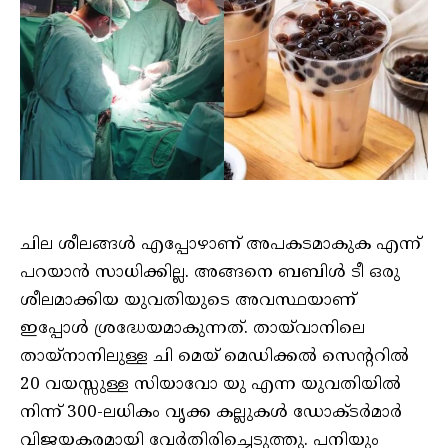
ചില ശീലങ്ങൾ എപ്പോഴാണ് അപകടമാകുക എന്ന്
പറയാൻ സാധിക്കില്ല. അങ്ങനെ ബബിൾ ടീ ഒരു
ശീലമാക്കിയ യുവതിയുടെ അവസ്ഥയാണ്
ഇപ്പോൾ ശ്രദ്ധേയമാകുന്നത്. തായ്‌വാനിലെ
തായ്‌നാനിലുള്ള ചി മെയ് മെഡിക്കൽ സെന്ററിൽ
20 വയസ്സുള്ള സിയാവോ യു എന്ന യുവതിയിൽ
നിന്ന് 300-ലധികം വൃക്ക കല്ലുകൾ ഡോക്ടർമാർ
വിജയകരമായി വേർതിരിച്ചെടുത്തു. പനിയും