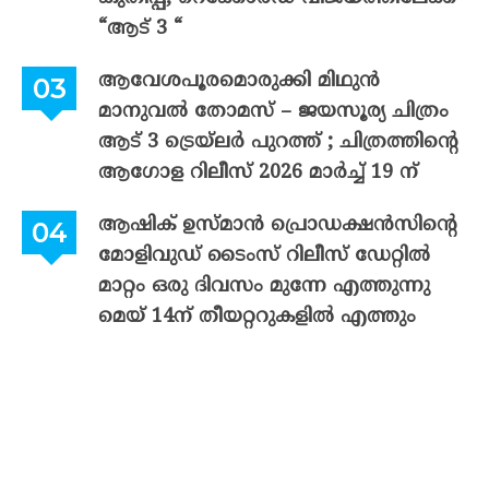
“ആട് 3 “
ആവേശപൂരമൊരുക്കി മിഥുൻ
മാനുവൽ തോമസ് – ജയസൂര്യ ചിത്രം
ആട് 3 ട്രെയ്‌ലർ പുറത്ത് ; ചിത്രത്തിന്റെ
ആഗോള റിലീസ് 2026 മാർച്ച് 19 ന്
ആഷിക് ഉസ്മാൻ പ്രൊഡക്ഷൻസിന്റെ
മോളിവുഡ് ടൈംസ് റിലീസ് ഡേറ്റിൽ
മാറ്റം ഒരു ദിവസം മുന്നേ എത്തുന്നു
മെയ് 14ന് തീയറ്ററുകളിൽ എത്തും