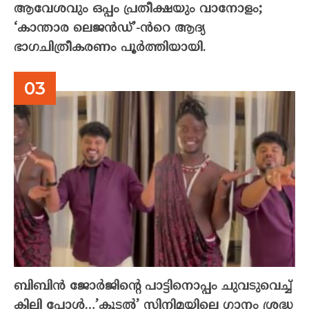
ആവേശവും ഒപ്പം പ്രതീക്ഷയും വാനോളം;
‘കാന്താര ലെജൻഡ്’-ൻറെ ആദ്യ
ഭാഗചിത്രീകരണം പൂർത്തിയായി.
ബിബിൻ ജോർജിന്റെ പാട്ടിനൊപ്പം ചുവടുവെച്ച്
കിലി പോൾ…’കൂടൽ’ സിനിമയിലെ ഗാനം ശ്രദ്ധ