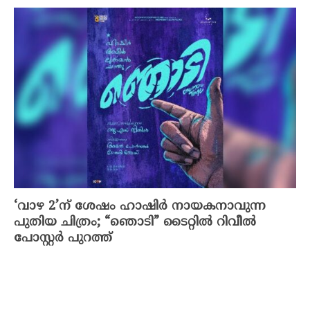
‘വാഴ 2’ന് ശേഷം ഹാഷിർ നായകനാവുന്ന
പുതിയ ചിത്രം; “ഞൊടി” ടൈറ്റിൽ റിവീൽ
പോസ്റ്റർ പുറത്ത്