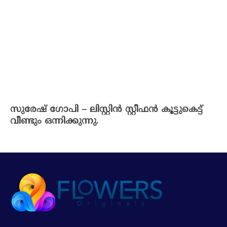
സുരേഷ് ഗോപി – ലിസ്റ്റിൻ സ്റ്റീഫൻ കൂട്ടുകെട്ട്
വീണ്ടും ഒന്നിക്കുന്നു.