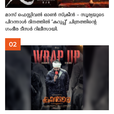
മാസ് ഫെസ്റ്റിവൽ ഓൺ സ്‌ക്രീൻ – സൂര്യയുടെ
പിറന്നാൾ ദിനത്തിൽ ‘കറുപ്പ്’ ചിത്രത്തിന്റെ
ഗംഭീര ടീസർ റിലീസായി.