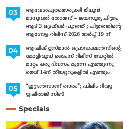
ആവേശപൂരമൊരുക്കി മിഥുൻ
മാനുവൽ തോമസ് – ജയസൂര്യ ചിത്രം
ആട് 3 ട്രെയ്‌ലർ പുറത്ത് ; ചിത്രത്തിന്റെ
ആഗോള റിലീസ് 2026 മാർച്ച് 19 ന്
ആഷിക് ഉസ്മാൻ പ്രൊഡക്ഷൻസിന്റെ
മോളിവുഡ് ടൈംസ് റിലീസ് ഡേറ്റിൽ
മാറ്റം ഒരു ദിവസം മുന്നേ എത്തുന്നു
മെയ് 14ന് തീയറ്ററുകളിൽ എത്തും
“ഇന്ദ്രൻസാണ് താരം”; ഫിലിം റിവ്യൂ
ഋഷിരാജ് സിങ്
Specials