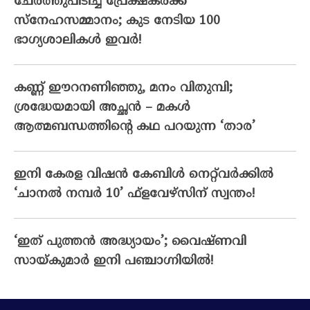
ചേര്‍ത്തുപിടിച്ച പ്രേക്ഷകര്‍ക്ക്
സ്‌നേഹസമ്മാനം; കുട നേടിയ 100
ഭാഗ്യശാലികള്‍ ഇവര്‍!
കണ്ണ് ഈറനണിഞ്ഞു, മനം വിതുമ്പി;
ശ്രദ്ധേയമായി അച്ഛൻ – മകൾ
ആത്മബന്ധത്തിന്റെ കഥ പറയുന്ന ‘താര’
ഇനി കേരള വിഷൻ കേബിൾ നെറ്റ്‌വർക്കിൽ
‘ചാനൽ നമ്പർ 10’ ഫ്‌ളവേഴ്‌സിന് സ്വന്തം!
‘ഇത് പുത്തൻ അദ്ധ്യായം’; വൈഷ്‌ണവി
സായ്‌കുമാർ ഇനി പഞ്ചാഗ്നിയിൽ!