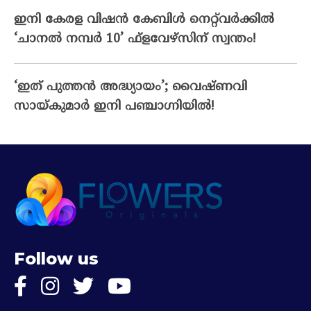
ഇനി കേരള വിഷൻ കേബിൾ നെറ്റ്‌വർക്കിൽ
‘ചാനൽ നമ്പർ 10’ ഫ്‌ളവേഴ്‌സിന് സ്വന്തം!
‘ഇത് പുത്തൻ അദ്ധ്യായം’; വൈഷ്‌ണവി
സായ്‌കുമാർ ഇനി പഞ്ചാഗ്നിയിൽ!
Follow us