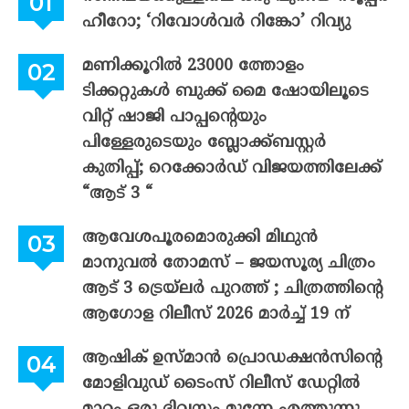
ഹീറോ; ‘റിവോൾവർ റിങ്കോ’ റിവ്യു
മണിക്കൂറിൽ 23000 ത്തോളം
ടിക്കറ്റുകൾ ബുക്ക് മൈ ഷോയിലൂടെ
വിറ്റ് ഷാജി പാപ്പന്റെയും
പിള്ളേരുടെയും ബ്ലോക്ക്ബസ്റ്റർ
കുതിപ്പ്; റെക്കോർഡ് വിജയത്തിലേക്ക്
“ആട് 3 “
ആവേശപൂരമൊരുക്കി മിഥുൻ
മാനുവൽ തോമസ് – ജയസൂര്യ ചിത്രം
ആട് 3 ട്രെയ്‌ലർ പുറത്ത് ; ചിത്രത്തിന്റെ
ആഗോള റിലീസ് 2026 മാർച്ച് 19 ന്
ആഷിക് ഉസ്മാൻ പ്രൊഡക്ഷൻസിന്റെ
മോളിവുഡ് ടൈംസ് റിലീസ് ഡേറ്റിൽ