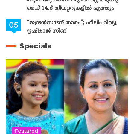
മാറ്റം ഒരു ദിവസം മുന്നേ എത്തുന്നു
മെയ് 14ന് തീയറ്ററുകളിൽ എത്തും
“ഇന്ദ്രൻസാണ് താരം”; ഫിലിം റിവ്യൂ
ഋഷിരാജ് സിങ്
Specials
Featured