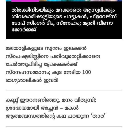
തിരക്കിനിടയിലും മറക്കാതെ ആസ്വദിക്കും
ശിവകാമിക്കുട്ടിയുടെ പാട്ടുകൾ, ഫ്‌ളവേഴ്‌സ്
ടോപ് സിംഗർ ടീം, സ്നേഹം; മന്ത്രി വീണാ
ജോർജ്ജ്
മലയാളികളുടെ സ്വന്തം ഇലക്ഷന്‍
സ്‌പെഷ്യലിസ്റ്റിനെ പതിവുതെറ്റിക്കാതെ
ചേര്‍ത്തുപിടിച്ച പ്രേക്ഷകര്‍ക്ക്
സ്‌നേഹസമ്മാനം; കുട നേടിയ 100
ഭാഗ്യശാലികള്‍ ഇവര്‍!
കണ്ണ് ഈറനണിഞ്ഞു, മനം വിതുമ്പി;
ശ്രദ്ധേയമായി അച്ഛൻ – മകൾ
ആത്മബന്ധത്തിന്റെ കഥ പറയുന്ന ‘താര’