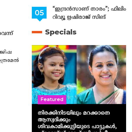
“ഇന്ദ്രൻസാണ് താരം”; ഫിലിം
റിവ്യൂ ഋഷിരാജ് സിങ്
Specials
െന്ന്
 രജിഷ
ഇത്രമേൽ
Featured
തിരക്കിനിടയിലും മറക്കാതെ
ആസ്വദിക്കും
ശിവകാമിക്കുട്ടിയുടെ പാട്ടുകൾ,