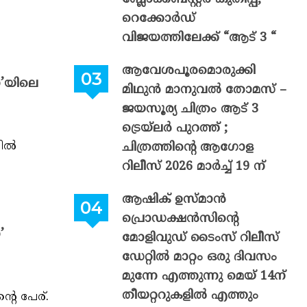
റെക്കോർഡ്
വിജയത്തിലേക്ക് “ആട് 3 “
ആവേശപൂരമൊരുക്കി
ോ’യിലെ
മിഥുൻ മാനുവൽ തോമസ് –
ജയസൂര്യ ചിത്രം ആട് 3
ട്രെയ്‌ലർ പുറത്ത് ;
ല്‍
ചിത്രത്തിന്റെ ആഗോള
റിലീസ് 2026 മാർച്ച് 19 ന്
ആഷിക് ഉസ്മാൻ
പ്രൊഡക്ഷൻസിന്റെ
’
മോളിവുഡ് ടൈംസ് റിലീസ്
ഡേറ്റിൽ മാറ്റം ഒരു ദിവസം
മുന്നേ എത്തുന്നു മെയ് 14ന്
തീയറ്ററുകളിൽ എത്തും
റെ പേര്.