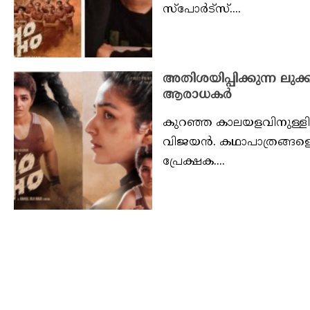
സ്‌പോര്‍ട്‌സ്....
അതിശയിപ്പിക്കുന്ന ലുക്
ആരാധകർ
കുറഞ്ഞ കാലയളവിനുള്ളിൽ
വിജയൻ. കഥാപാത്രങ്ങളെ
പ്രേക്ഷക....