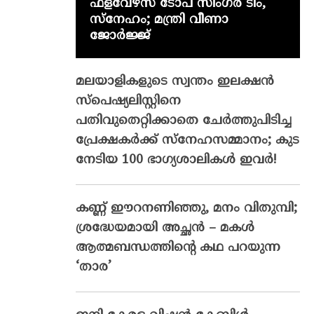
ഫ്‌ളവേഴ്‌സ് ടോപ് സിംഗർ ടീം,
സ്നേഹം; മന്ത്രി വീണാ
ജോർജ്ജ്
മലയാളികളുടെ സ്വന്തം ഇലക്ഷന്‍
സ്‌പെഷ്യലിസ്റ്റിനെ
പതിവുതെറ്റിക്കാതെ ചേര്‍ത്തുപിടിച്ച
പ്രേക്ഷകര്‍ക്ക് സ്‌നേഹസമ്മാനം; കുട
നേടിയ 100 ഭാഗ്യശാലികള്‍ ഇവര്‍!
കണ്ണ് ഈറനണിഞ്ഞു, മനം വിതുമ്പി;
ശ്രദ്ധേയമായി അച്ഛൻ – മകൾ
ആത്മബന്ധത്തിന്റെ കഥ പറയുന്ന
‘താര’