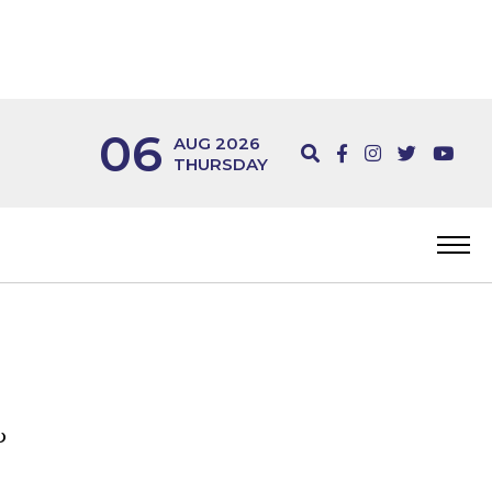
06
AUG 2026
THURSDAY
യ