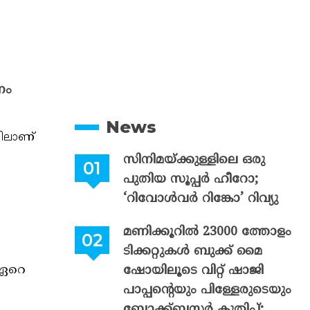
നം
News
തിലാണ്
സിനിമയ്ക്കുള്ളിലെ ഒരു
പുതിയ സൂപ്പർ ഹീറോ;
‘റിവോൾവർ റിങ്കോ’ റിവ്യു
മണിക്കൂറിൽ 23000 ത്തോളം
ടിക്കറ്റുകൾ ബുക്ക് മൈ
 ഏറെ
ഷോയിലൂടെ വിറ്റ് ഷാജി
പാപ്പന്റെയും പിള്ളേരുടെയും
ബ്ലോക്ക്ബസ്റ്റർ കുതിപ്പ്;