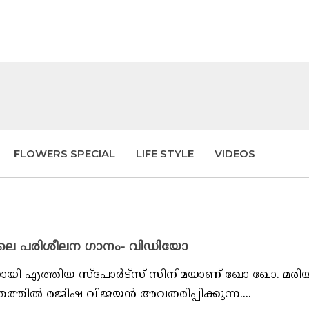
FLOWERS SPECIAL
LIFE STYLE
VIDEOS
യിലെ പരിശീലന ഗാനം- വിഡിയോ
യി എത്തിയ സ്പോർട്സ് സിനിമയാണ് ഖോ ഖോ. മരി
രത്തില്‍ രജിഷ വിജയന്‍ അവതരിപ്പിക്കുന്ന....