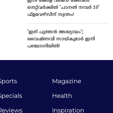
ഇനി കേരള വിഷൻ കേബിൾ
നെറ്റ്‌വർക്കിൽ ‘ചാനൽ നമ്പർ 10’
ഫ്‌ളവേഴ്‌സിന് സ്വന്തം!
‘ഇത് പുത്തൻ അദ്ധ്യായം’;
വൈഷ്‌ണവി സായ്‌കുമാർ ഇനി
പഞ്ചാഗ്നിയിൽ!
Sports
Magazine
Specials
Health
Reviews
Inspiration