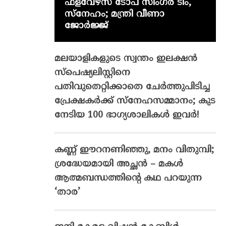
ഫ്‌ളവേഴ്‌സ് ടോപ് സിംഗർ ടീം,
സ്നേഹം; മന്ത്രി വീണാ
ജോർജ്ജ്
മലയാളികളുടെ സ്വന്തം ഇലക്ഷന്‍
സ്‌പെഷ്യലിസ്റ്റിനെ
പതിവുതെറ്റിക്കാതെ ചേര്‍ത്തുപിടിച്ച
പ്രേക്ഷകര്‍ക്ക് സ്‌നേഹസമ്മാനം; കുട
നേടിയ 100 ഭാഗ്യശാലികള്‍ ഇവര്‍!
കണ്ണ് ഈറനണിഞ്ഞു, മനം വിതുമ്പി;
ശ്രദ്ധേയമായി അച്ഛൻ – മകൾ
ആത്മബന്ധത്തിന്റെ കഥ പറയുന്ന
‘താര’