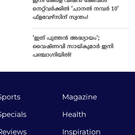
ഇനി കേരള വിഷൻ കേബിൾ
നെറ്റ്‌വർക്കിൽ ‘ചാനൽ നമ്പർ 10’
ഫ്‌ളവേഴ്‌സിന് സ്വന്തം!
‘ഇത് പുത്തൻ അദ്ധ്യായം’;
വൈഷ്‌ണവി സായ്‌കുമാർ ഇനി
പഞ്ചാഗ്നിയിൽ!
Sports
Magazine
Specials
Health
Reviews
Inspiration