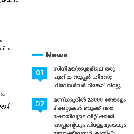
പ്രവാസി
ം
ത്രിത
News
സിനിമയ്ക്കുള്ളിലെ ഒരു
പുതിയ സൂപ്പർ ഹീറോ;
‘റിവോൾവർ റിങ്കോ’ റിവ്യു
..
മണിക്കൂറിൽ 23000 ത്തോളം
ട്ടി
ടിക്കറ്റുകൾ ബുക്ക് മൈ
ഷോയിലൂടെ വിറ്റ് ഷാജി
പാപ്പന്റെയും പിള്ളേരുടെയും
ബ്ലോക്ക്ബസ്റ്റർ കുതിപ്പ്;