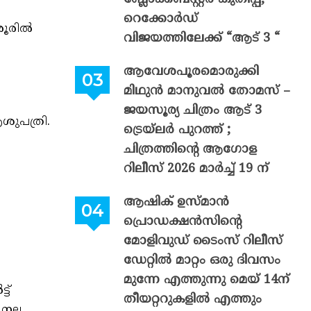
റെക്കോർഡ്
രൂരിൽ
വിജയത്തിലേക്ക് “ആട് 3 “
ആവേശപൂരമൊരുക്കി
മിഥുൻ മാനുവൽ തോമസ് –
ജയസൂര്യ ചിത്രം ആട് 3
ശുപത്രി.
ട്രെയ്‌ലർ പുറത്ത് ;
ചിത്രത്തിന്റെ ആഗോള
റിലീസ് 2026 മാർച്ച് 19 ന്
ആഷിക് ഉസ്മാൻ
പ്രൊഡക്ഷൻസിന്റെ
മോളിവുഡ് ടൈംസ് റിലീസ്
ഡേറ്റിൽ മാറ്റം ഒരു ദിവസം
മുന്നേ എത്തുന്നു മെയ് 14ന്
ട്
തീയറ്ററുകളിൽ എത്തും
നല്ല