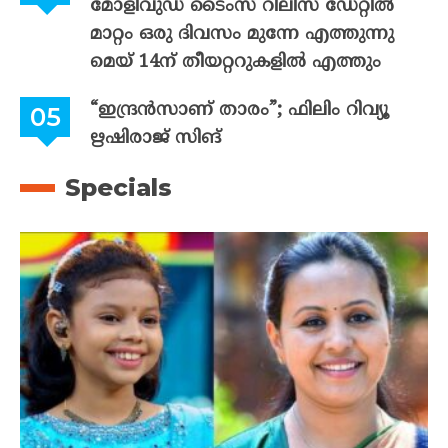
മോളിവുഡ് ടൈംസ് റിലീസ് ഡേറ്റിൽ
മാറ്റം ഒരു ദിവസം മുന്നേ എത്തുന്നു
മെയ് 14ന് തീയറ്ററുകളിൽ എത്തും
“ഇന്ദ്രൻസാണ് താരം”; ഫിലിം റിവ്യൂ
ഋഷിരാജ് സിങ്
Specials