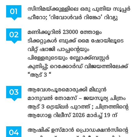
സിനിമയ്ക്കുള്ളിലെ ഒരു പുതിയ സൂപ്പർ
ഹീറോ; ‘റിവോൾവർ റിങ്കോ’ റിവ്യു
മണിക്കൂറിൽ 23000 ത്തോളം
ടിക്കറ്റുകൾ ബുക്ക് മൈ ഷോയിലൂടെ
വിറ്റ് ഷാജി പാപ്പന്റെയും
പിള്ളേരുടെയും ബ്ലോക്ക്ബസ്റ്റർ
കുതിപ്പ്; റെക്കോർഡ് വിജയത്തിലേക്ക്
“ആട് 3 “
ആവേശപൂരമൊരുക്കി മിഥുൻ
മാനുവൽ തോമസ് – ജയസൂര്യ ചിത്രം
ആട് 3 ട്രെയ്‌ലർ പുറത്ത് ; ചിത്രത്തിന്റെ
ആഗോള റിലീസ് 2026 മാർച്ച് 19 ന്
ആഷിക് ഉസ്മാൻ പ്രൊഡക്ഷൻസിന്റെ