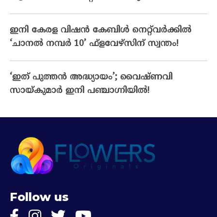
ഇനി കേരള വിഷൻ കേബിൾ നെറ്റ്‌വർക്കിൽ
‘ചാനൽ നമ്പർ 10’ ഫ്‌ളവേഴ്‌സിന് സ്വന്തം!
‘ഇത് പുത്തൻ അദ്ധ്യായം’; വൈഷ്‌ണവി
സായ്‌കുമാർ ഇനി പഞ്ചാഗ്നിയിൽ!
Follow us