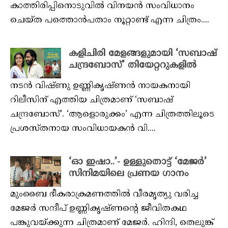
കാത്തിരിപ്പിനൊടുവിൽ വിനയൻ സംവിധാനം
ചെയ്ത പത്തൊൻപതാം നൂറ്റാണ്ട് എന്ന ചിത്രം....
കളിചിരി മേളങ്ങളുമായി ‘സബാഷ്
ചന്ദ്രബോസ്’ തിയേറ്ററുകളിൽ
നടൻ വിഷ്ണു ഉണ്ണികൃഷ്ണൻ നായകനായി
റിലീസിന് എത്തിയ ചിത്രമാണ് ‘സബാഷ്
ചന്ദ്രബോസ്’. ‘ആളൊരുക്കം’ എന്ന ചിത്രത്തിലൂടെ
പ്രശസ്തനായ സംവിധായകൻ വി....
‘ഓ ഇഷാ..’- ഉള്ളുതൊട്ട് ‘മേജർ’
സിനിമയിലെ പ്രണയ ഗാനം
മുംബൈ ഭീകരാക്രമണത്തിൽ വീരമൃത്യു വരിച്ച
മേജർ സന്ദീപ് ഉണ്ണികൃഷ്ണന്റെ ജീവിതകഥ
പങ്കുവയ്ക്കുന്ന ചിത്രമാണ് മേജർ. ഹിന്ദി, തെലുങ്ക്