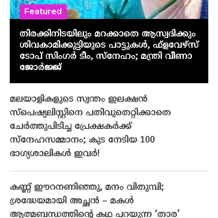
Featured
തിരക്കിനിടയിലും മറക്കാതെ ആസ്വദിക്കും
ശിവകാമിക്കുട്ടിയുടെ പാട്ടുകൾ, ഫ്‌ളവേഴ്‌സ്
ടോപ് സിംഗർ ടീം, സ്നേഹം; മന്ത്രി വീണാ
ജോർജ്ജ്
മലയാളികളുടെ സ്വന്തം ഇലക്ഷന്‍
സ്‌പെഷ്യലിസ്റ്റിനെ പതിവുതെറ്റിക്കാതെ
ചേര്‍ത്തുപിടിച്ച പ്രേക്ഷകര്‍ക്ക്
സ്‌നേഹസമ്മാനം; കുട നേടിയ 100
ഭാഗ്യശാലികള്‍ ഇവര്‍!
കണ്ണ് ഈറനണിഞ്ഞു, മനം വിതുമ്പി;
ശ്രദ്ധേയമായി അച്ഛൻ – മകൾ
ആത്മബന്ധത്തിന്റെ കഥ പറയുന്ന ‘താര’