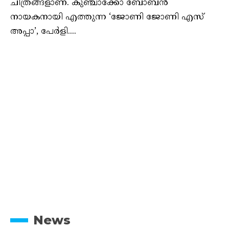
ചിത്രങ്ങളാണ്. കുഞ്ചാക്കോ ബോബൻ
നായകനായി എത്തുന്ന ‘ജോണി ജോണി എസ്
അപ്പാ’, പേര്‍ളി....
News