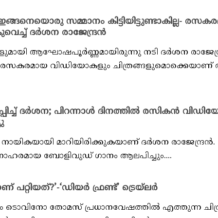
ഇങ്ങനെയൊരു സമ്മാനം കിട്ടിയിട്ടുണ്ടാകില്ല- രസക
വെച്ച് ദർശന രാജേന്ദ്രൻ
യി ആഘോഷപൂർണ്ണമായിരുന്നു നടി ദർശന രാജേന്ദ്ര
ുടെ രസകരമായ വിഡിയോകളും ചിത്രങ്ങളുമൊക്കെയാണ
പിച്ച് ദർശന; പിറന്നാൾ ദിനത്തിൽ രസികൻ വിഡി
ു
് നായികയായി മാറിയിരിക്കുകയാണ് ദർശന രാജേന്ദ്രൻ.
നോഹരമായ ബോളിവുഡ് ഗാനം ആലപിച്ചും....
പറ്റിയത്?’-‘ഡിയർ ഫ്രണ്ട്’ ട്രെയ്‌ലർ
ാരം ടൊവിനോ തോമസ് പ്രധാനവേഷത്തിൽ എത്തുന്ന ചിത