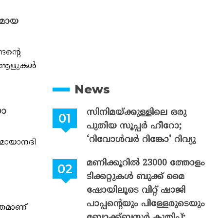
രമായ
ന്റെ
് ആളുകൾ
News
യോ
സിനിമയ്ക്കുള്ളിലെ ഒരു
പുതിയ സൂപ്പർ ഹീറോ;
‘റിവോൾവർ റിങ്കോ’ റിവ്യു
 മായാനദി
മണിക്കൂറിൽ 23000 ത്തോളം
ടിക്കറ്റുകൾ ബുക്ക് മൈ
ഷോയിലൂടെ വിറ്റ് ഷാജി
പാപ്പന്റെയും പിള്ളേരുടെയും
്രമാണ്
ബ്ലോക്ക്ബസ്റ്റർ കുതിപ്പ്;