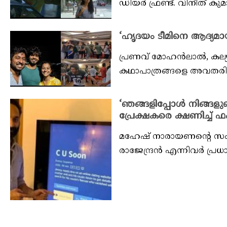
ഡിയർ ഫ്രണ്ട്. വിനീത് കുമ
‘ഹൃദയം ടീമിനെ ആദ്യമായ
പ്രണവ് മോഹൻലാൽ, കല്യാ
കഥാപാത്രങ്ങളെ അവതരിപ്പി
‘ഞങ്ങളിപ്പോൾ നിങ്ങളുട
പ്രേക്ഷകരെ ക്ഷണിച്ച്
മഹേഷ് നാരായണന്റെ സം
രാജേന്ദ്രൻ എന്നിവർ പ്രധ