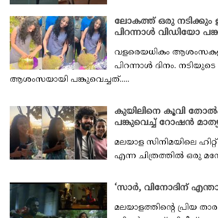
ലോകത്ത് ഒരു നടിക്കും 
പിറന്നാൾ വിഡിയോ പങ്കു
വളരെയധികം ആശംസകളുമാ
പിറന്നാൾ ദിനം. നടിയ
ആശംസയായി പങ്കുവെച്ചത്.....
കുയിലിനെ കൂവി തോൽപ്
പങ്കുവെച്ച് റോഷൻ മാത്യ
മലയാള സിനിമയിലെ ഹിറ്റ
എന്ന ചിത്രത്തിൽ ഒരു മ
‘സാർ, വിനോദിന് എന്താണ് 
മലയാളത്തിന്റെ പ്രിയ ത