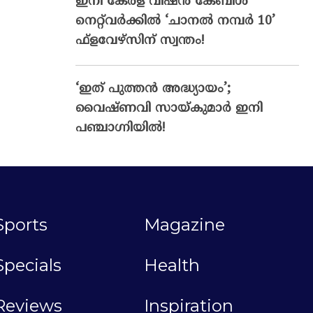
ഇനി കേരള വിഷൻ കേബിൾ
നെറ്റ്‌വർക്കിൽ ‘ചാനൽ നമ്പർ 10’
ഫ്‌ളവേഴ്‌സിന് സ്വന്തം!
‘ഇത് പുത്തൻ അദ്ധ്യായം’;
വൈഷ്‌ണവി സായ്‌കുമാർ ഇനി
പഞ്ചാഗ്നിയിൽ!
Sports
Magazine
Specials
Health
Reviews
Inspiration