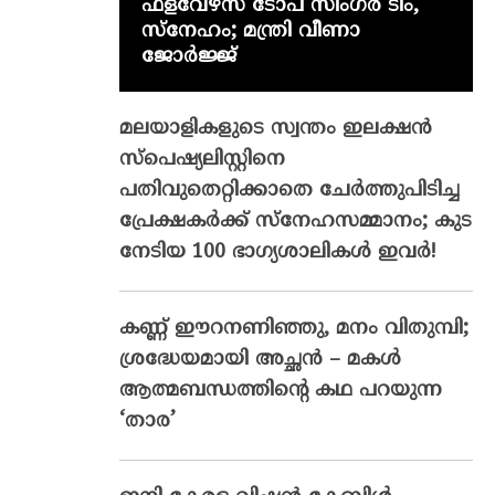
ഫ്‌ളവേഴ്‌സ് ടോപ് സിംഗർ ടീം,
സ്നേഹം; മന്ത്രി വീണാ
ജോർജ്ജ്
മലയാളികളുടെ സ്വന്തം ഇലക്ഷന്‍
സ്‌പെഷ്യലിസ്റ്റിനെ
പതിവുതെറ്റിക്കാതെ ചേര്‍ത്തുപിടിച്ച
പ്രേക്ഷകര്‍ക്ക് സ്‌നേഹസമ്മാനം; കുട
നേടിയ 100 ഭാഗ്യശാലികള്‍ ഇവര്‍!
കണ്ണ് ഈറനണിഞ്ഞു, മനം വിതുമ്പി;
ശ്രദ്ധേയമായി അച്ഛൻ – മകൾ
ആത്മബന്ധത്തിന്റെ കഥ പറയുന്ന
‘താര’