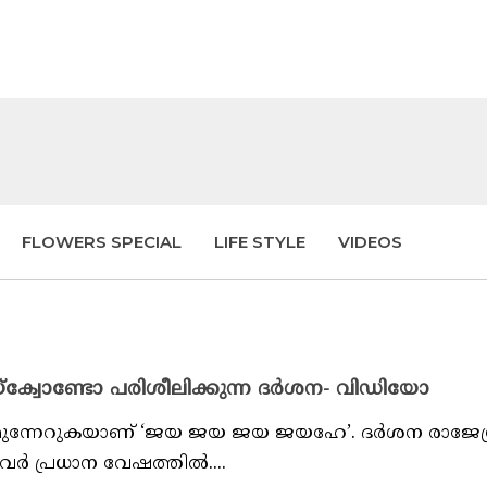
FLOWERS SPECIAL
LIFE STYLE
VIDEOS
ക്വോണ്ടോ പരിശീലിക്കുന്ന ദർശന- വിഡിയോ
 മുന്നേറുകയാണ് ‘ജയ ജയ ജയ ജയഹേ’. ദർശന രാജേന്ദ
 പ്രധാന വേഷത്തിൽ....