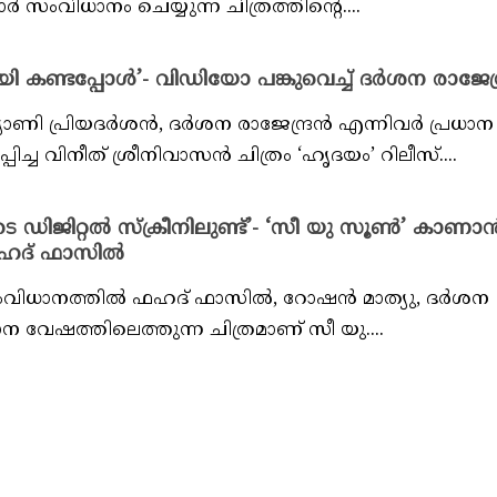
ാർ സംവിധാനം ചെയ്യുന്ന ചിത്രത്തിന്റെ....
ി കണ്ടപ്പോൾ’- വിഡിയോ പങ്കുവെച്ച് ദർശന രാജേന്
ണി പ്രിയദർശൻ, ദർശന രാജേന്ദ്രൻ എന്നിവർ പ്രധാന
ച്ച വിനീത് ശ്രീനിവാസൻ ചിത്രം ‘ഹൃദയം’ റിലീസ്....
െ ഡിജിറ്റൽ സ്‌ക്രീനിലുണ്ട്’- ‘സീ യു സൂൺ’ കാണാ
 ഫഹദ് ഫാസിൽ
വിധാനത്തിൽ ഫഹദ് ഫാസിൽ, റോഷൻ മാത്യു, ദർശന
ാന വേഷത്തിലെത്തുന്ന ചിത്രമാണ് സീ യു....