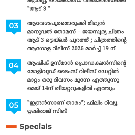
കുതിപ്പ്; റെക്കോർഡ് വിജയത്തിലേക്ക്
“ആട് 3 “
ആവേശപൂരമൊരുക്കി മിഥുൻ
മാനുവൽ തോമസ് – ജയസൂര്യ ചിത്രം
ആട് 3 ട്രെയ്‌ലർ പുറത്ത് ; ചിത്രത്തിന്റെ
ആഗോള റിലീസ് 2026 മാർച്ച് 19 ന്
ആഷിക് ഉസ്മാൻ പ്രൊഡക്ഷൻസിന്റെ
മോളിവുഡ് ടൈംസ് റിലീസ് ഡേറ്റിൽ
മാറ്റം ഒരു ദിവസം മുന്നേ എത്തുന്നു
മെയ് 14ന് തീയറ്ററുകളിൽ എത്തും
“ഇന്ദ്രൻസാണ് താരം”; ഫിലിം റിവ്യൂ
ഋഷിരാജ് സിങ്
Specials