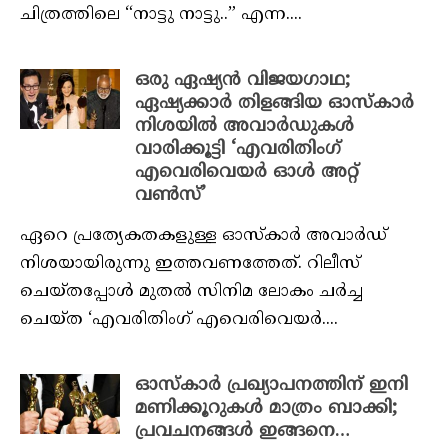
ചിത്രത്തിലെ “നാട്ടു നാട്ടു..” എന്ന....
ഒരു ഏഷ്യൻ വിജയഗാഥ;
ഏഷ്യക്കാർ തിളങ്ങിയ ഓസ്‌കാർ
നിശയിൽ അവാർഡുകൾ
വാരിക്കൂട്ടി ‘എവരിതിംഗ്
എവെരിവെയര്‍ ഓള്‍ അറ്റ്
വണ്‍സ്’
ഏറെ പ്രത്യേകതകളുള്ള ഓസ്‌കാർ അവാർഡ്
നിശയായിരുന്നു ഇത്തവണത്തേത്. റിലീസ്
ചെയ്‌തപ്പോൾ മുതൽ സിനിമ ലോകം ചർച്ച
ചെയ്‌ത ‘എവരിതിംഗ് എവെരിവെയര്‍....
ഓസ്‌കാർ പ്രഖ്യാപനത്തിന് ഇനി
മണിക്കൂറുകൾ മാത്രം ബാക്കി;
പ്രവചനങ്ങൾ ഇങ്ങനെ…