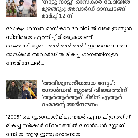
‘നാട്ടു നാട്ടു’ ഓസ്‌കാർ വേദിയിൽ
മുഴങ്ങും; അവാർഡ് ദാനചടങ്ങ്
മാർച്ച് 12 ന്
ലോകപ്രശസ്‌ത ഓസ്‌കാർ വേദിയിൽ വരെ ഇന്ത്യൻ
സിനിമയെ എത്തിച്ചിരിക്കുകയാണ്
രാജമൗലിയുടെ ‘ആർആർആർ.’ ഇത്തവണത്തെ
ഓസ്‌കാർ അവാർഡിൽ മികച്ച ഗാനത്തിനുള്ള
നോമിനേഷൻ....
‘അവിശ്വസനീയമായ നേട്ടം’:
ഗോൾഡൻ ഗ്ലോബ് വിജയത്തിന്
‘ആർആർആർ’ ടീമിന് എആർ
റഹ്മാന്റെ അഭിനന്ദനം
‘2009’ ലെ സ്ലംഡോഗ് മില്യണയർ എന്ന ചിത്രത്തിന്
മികച്ച സ്‌കോർ വിഭാഗത്തിൽ ഗോൾഡൻ ഗ്ലോബ്
നേടിയ ആദ്യ ഇന്ത്യക്കാരനായ