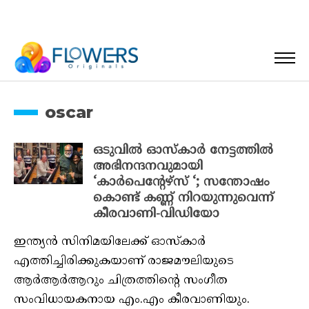
oscar
ഒടുവിൽ ഓസ്‌കാർ നേട്ടത്തിൽ
അഭിനന്ദനവുമായി
‘കാർപെന്റേഴ്‌സ് ‘; സന്തോഷം
കൊണ്ട് കണ്ണ് നിറയുന്നുവെന്ന്
കീരവാണി-വിഡിയോ
ഇന്ത്യൻ സിനിമയിലേക്ക് ഓസ്‌കാർ
എത്തിച്ചിരിക്കുകയാണ് രാജമൗലിയുടെ
ആർആർആറും ചിത്രത്തിന്റെ സംഗീത
സംവിധായകനായ എം.എം കീരവാണിയും.