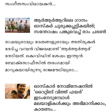
സംഗീതസംവിധായകൻ....
ആർആർആറിലെ ഗാനം
ഓസ്‌കർ ചുരുക്കപ്പട്ടികയിൽ;
സന്തോഷം പങ്കുവെച്ച് രാം ചരൺ
ഭാഷയുടെയും ദേശങ്ങളുടെയും അതിരുകൾ
ഭേദിച്ച വമ്പൻ വിജയമാണ് ‘ആർആർആർ’
നേടിയത്. കൊവിഡിന് ശേഷം ഇന്ത്യൻ
ബോക്സോഫീസിൽ തരംഗമായി
മാറുകയായിരുന്നു രാജമൗലിയുടെ....
ഓസ്കാർ നോമിനേഷനിൽ
‘റൈറ്റിങ് വിത്ത് ഫയർ’
ഇടംനേടുമ്പോൾ
മലയാളികൾക്കും അഭിമാനിക്കാം,
കാരണം…