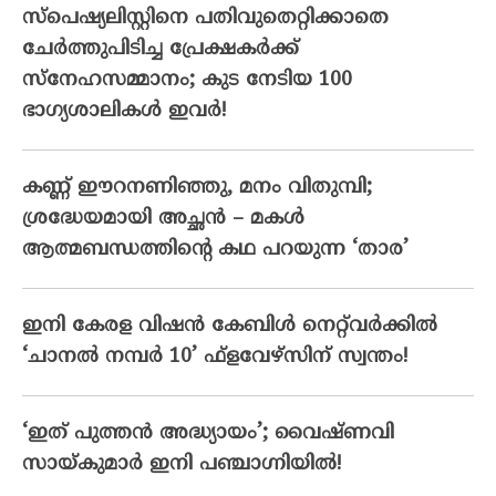
സ്‌പെഷ്യലിസ്റ്റിനെ പതിവുതെറ്റിക്കാതെ
ചേര്‍ത്തുപിടിച്ച പ്രേക്ഷകര്‍ക്ക്
സ്‌നേഹസമ്മാനം; കുട നേടിയ 100
ഭാഗ്യശാലികള്‍ ഇവര്‍!
കണ്ണ് ഈറനണിഞ്ഞു, മനം വിതുമ്പി;
ശ്രദ്ധേയമായി അച്ഛൻ – മകൾ
ആത്മബന്ധത്തിന്റെ കഥ പറയുന്ന ‘താര’
ഇനി കേരള വിഷൻ കേബിൾ നെറ്റ്‌വർക്കിൽ
‘ചാനൽ നമ്പർ 10’ ഫ്‌ളവേഴ്‌സിന് സ്വന്തം!
‘ഇത് പുത്തൻ അദ്ധ്യായം’; വൈഷ്‌ണവി
സായ്‌കുമാർ ഇനി പഞ്ചാഗ്നിയിൽ!