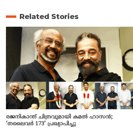
Related Stories
രജനികാന്ത് ചിത്രവുമായി കമൽ ഹാസൻ;
‘തലൈവർ 173’ പ്രഖ്യാപിച്ചു