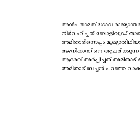
അൻപതാമത് ഗോവ രാജ്യാന്തര സ
നിർവഹിച്ചത് ബോളിവുഡ് താര
അമിതാഭിനൊപ്പം മുഖ്യാതിഥിയാ
രജനികാന്തിനെ ആചരിക്കുന്ന ച
ആദരവ് അർപ്പിച്ചത് അമിതാഭ് ബ
അമിതാഭ് ബച്ചൻ പറഞ്ഞ വാക്