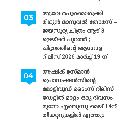
ആവേശപൂരമൊരുക്കി
മിഥുൻ മാനുവൽ തോമസ് –
ജയസൂര്യ ചിത്രം ആട് 3
ട്രെയ്‌ലർ പുറത്ത് ;
ചിത്രത്തിന്റെ ആഗോള
റിലീസ് 2026 മാർച്ച് 19 ന്
ആഷിക് ഉസ്മാൻ
പ്രൊഡക്ഷൻസിന്റെ
മോളിവുഡ് ടൈംസ് റിലീസ്
ഡേറ്റിൽ മാറ്റം ഒരു ദിവസം
മുന്നേ എത്തുന്നു മെയ് 14ന്
തീയറ്ററുകളിൽ എത്തും