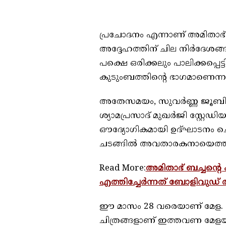
പ്രചോദനം എന്നാണ് അമിതാഭ് 
അദ്ദേഹത്തിന് ചില നിർദേശങ്ങ
പക്ഷെ ഒരിക്കലും പാലിക്കപ്പെട്ട
കുടുംബത്തിന്റെ ഭാഗമാണെന്ന
അതേസമയം, സുവര്‍ണ്ണ ജൂബി
ശ്യാമപ്രസാദ് മുഖര്‍ജി സ്റ്റേ
ഔദ്യോഗികമായി ഉദ്ഘാടനം ച
ചടങ്ങില്‍ അവതാരകനായെത്ത
Read More:
അമിതാഭ് ബച്ചന്റെ 
എത്തിച്ചേർന്നത് ബോളിവുഡ് 
ഈ മാസം 28 വരെയാണ് മേള. 76 
ചിത്രങ്ങളാണ് ഇത്തവണ മേളയില്