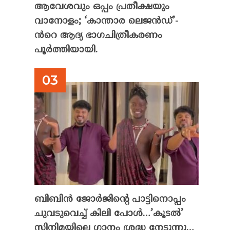
ആവേശവും ഒപ്പം പ്രതീക്ഷയും
വാനോളം; ‘കാന്താര ലെജൻഡ്’-
ൻറെ ആദ്യ ഭാഗചിത്രീകരണം
പൂർത്തിയായി.
ബിബിൻ ജോർജിന്റെ പാട്ടിനൊപ്പം
ചുവടുവെച്ച് കിലി പോൾ…’കൂടൽ’
സിനിമയിലെ ഗാനം ശ്രദ്ധ നേടുന്നു…