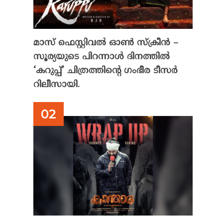
മാസ് ഫെസ്റ്റിവൽ ഓൺ സ്‌ക്രീൻ –
സൂര്യയുടെ പിറന്നാൾ ദിനത്തിൽ
‘കറുപ്പ്’ ചിത്രത്തിന്റെ ഗംഭീര ടീസർ
റിലീസായി.