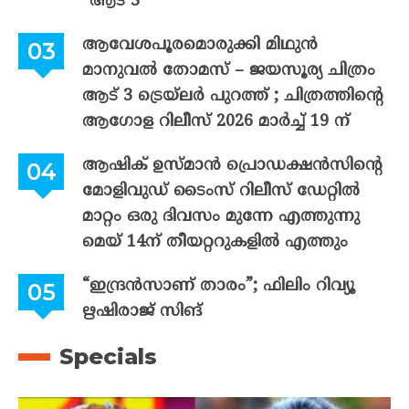
“ആട് 3 “
ആവേശപൂരമൊരുക്കി മിഥുൻ
മാനുവൽ തോമസ് – ജയസൂര്യ ചിത്രം
ആട് 3 ട്രെയ്‌ലർ പുറത്ത് ; ചിത്രത്തിന്റെ
ആഗോള റിലീസ് 2026 മാർച്ച് 19 ന്
ആഷിക് ഉസ്മാൻ പ്രൊഡക്ഷൻസിന്റെ
മോളിവുഡ് ടൈംസ് റിലീസ് ഡേറ്റിൽ
മാറ്റം ഒരു ദിവസം മുന്നേ എത്തുന്നു
മെയ് 14ന് തീയറ്ററുകളിൽ എത്തും
“ഇന്ദ്രൻസാണ് താരം”; ഫിലിം റിവ്യൂ
ഋഷിരാജ് സിങ്
Specials