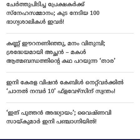
ചേര്‍ത്തുപിടിച്ച പ്രേക്ഷകര്‍ക്ക്
സ്‌നേഹസമ്മാനം; കുട നേടിയ 100
ഭാഗ്യശാലികള്‍ ഇവര്‍!
കണ്ണ് ഈറനണിഞ്ഞു, മനം വിതുമ്പി;
ശ്രദ്ധേയമായി അച്ഛൻ – മകൾ
ആത്മബന്ധത്തിന്റെ കഥ പറയുന്ന ‘താര’
ഇനി കേരള വിഷൻ കേബിൾ നെറ്റ്‌വർക്കിൽ
‘ചാനൽ നമ്പർ 10’ ഫ്‌ളവേഴ്‌സിന് സ്വന്തം!
‘ഇത് പുത്തൻ അദ്ധ്യായം’; വൈഷ്‌ണവി
സായ്‌കുമാർ ഇനി പഞ്ചാഗ്നിയിൽ!