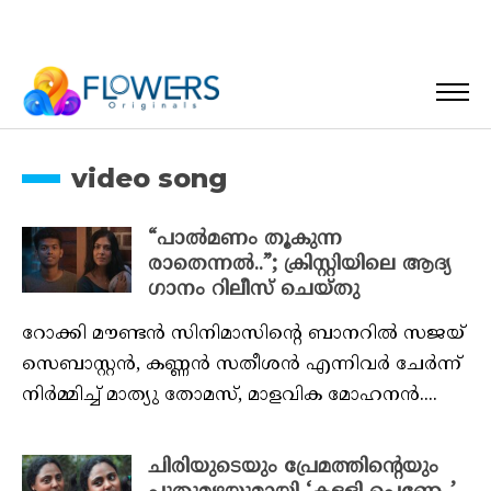
video song
“പാൽമണം തൂകുന്ന
രാതെന്നൽ..”; ക്രിസ്റ്റിയിലെ ആദ്യ
ഗാനം റിലീസ് ചെയ്‌തു
റോക്കി മൗണ്ടൻ സിനിമാസിൻ്റെ ബാനറിൽ സജയ്
സെബാസ്റ്റൻ, കണ്ണൻ സതീശൻ എന്നിവർ ചേർന്ന്
നിർമ്മിച്ച് മാത്യു തോമസ്, മാളവിക മോഹനൻ....
ചിരിയുടെയും പ്രേമത്തിന്റെയും