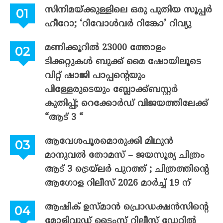
സിനിമയ്ക്കുള്ളിലെ ഒരു പുതിയ സൂപ്പർ
ഹീറോ; ‘റിവോൾവർ റിങ്കോ’ റിവ്യു
മണിക്കൂറിൽ 23000 ത്തോളം
ടിക്കറ്റുകൾ ബുക്ക് മൈ ഷോയിലൂടെ
വിറ്റ് ഷാജി പാപ്പന്റെയും
പിള്ളേരുടെയും ബ്ലോക്ക്ബസ്റ്റർ
കുതിപ്പ്; റെക്കോർഡ് വിജയത്തിലേക്ക്
“ആട് 3 “
ആവേശപൂരമൊരുക്കി മിഥുൻ
മാനുവൽ തോമസ് – ജയസൂര്യ ചിത്രം
ആട് 3 ട്രെയ്‌ലർ പുറത്ത് ; ചിത്രത്തിന്റെ
ആഗോള റിലീസ് 2026 മാർച്ച് 19 ന്
ആഷിക് ഉസ്മാൻ പ്രൊഡക്ഷൻസിന്റെ
മോളിവുഡ് ടൈംസ് റിലീസ് ഡേറ്റിൽ