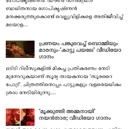
ഗോപികൃഷ്ണന്‍. ഡൗണ്‍ സിന്‍ഡ്രോം
ബാധിതനായ ഗോപികൃഷ്ണന്‍
മനക്കരുത്തുകൊണ്ട് വെല്ലുവിളികളെ അതിജീവിച്ച്
മലയാള....
പ്രണയം പങ്കുവെച്ച് ബൊമ്മിയും
മാരനും-‘കാട്ടു പയലേ’ വീഡിയോ
ഗാനം
ഒടിടി റിലീസുകളിൽ മികച്ച പ്രതികരണം നേടി
മുന്നേറുകയാണ് സൂര്യ നായകനായ ‘സൂരറൈ
പോട്ര്’. ചിത്രത്തിനൊപ്പം പാട്ടുകളും വളരെയധികം
ശ്രദ്ധ നേടിയിരുന്നു.....
‘മൂക്കുത്തി അമ്മനായി’
നയന്‍താര; വീഡിയോ ഗാനം