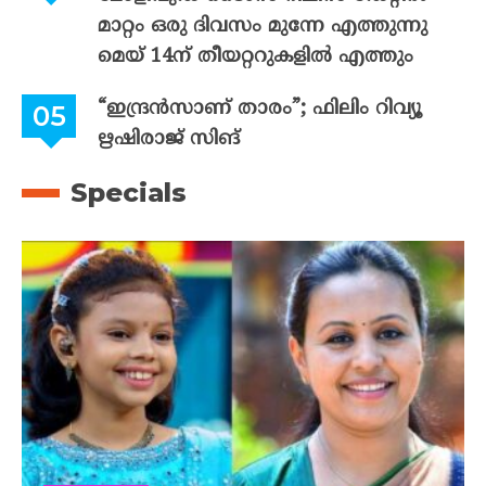
മാറ്റം ഒരു ദിവസം മുന്നേ എത്തുന്നു
മെയ് 14ന് തീയറ്ററുകളിൽ എത്തും
“ഇന്ദ്രൻസാണ് താരം”; ഫിലിം റിവ്യൂ
ഋഷിരാജ് സിങ്
Specials