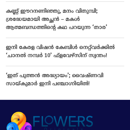
കണ്ണ് ഈറനണിഞ്ഞു, മനം വിതുമ്പി;
ശ്രദ്ധേയമായി അച്ഛൻ – മകൾ
ആത്മബന്ധത്തിന്റെ കഥ പറയുന്ന ‘താര’
ഇനി കേരള വിഷൻ കേബിൾ നെറ്റ്‌വർക്കിൽ
‘ചാനൽ നമ്പർ 10’ ഫ്‌ളവേഴ്‌സിന് സ്വന്തം!
‘ഇത് പുത്തൻ അദ്ധ്യായം’; വൈഷ്‌ണവി
സായ്‌കുമാർ ഇനി പഞ്ചാഗ്നിയിൽ!