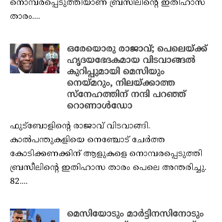
നൊമ്പരപ്പെടുത്തിയാണ് ബ്രസീലിന്റെ ഇതിഹാസ
താരം....
ഒരേയൊരു രാജാവ്; പെലെയ്ക്ക്
ഹൃദയഭേദകമായ വിടവാങ്ങൽ
കുറിപ്പുമായി മെസിയും
നെയ്‌മറും, നിലയ്ക്കാത്ത
സ്നേഹത്തിന് നന്ദി പറഞ്ഞ്
റൊണാൾഡോ
ഫുട്‌ബോളിന്റെ രാജാവ് വിടവാങ്ങി.
കാൽപന്തുകളിയെ നെഞ്ചോട് ചേർത്ത
കോടിക്കണക്കിന് ആളുകളെ നൊമ്പരപ്പെടുത്തി
ബ്രസീലിന്റെ ഇതിഹാസ താരം പെലെ അന്തരിച്ചു.
82....
മെസിയോടും മാർട്ടിനസിനോടും