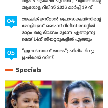
ആട് 3 ട്രെയ്‌ലർ പുറത്ത് ; ചിത്രത്തിന്റെ
ആഗോള റിലീസ് 2026 മാർച്ച് 19 ന്
ആഷിക് ഉസ്മാൻ പ്രൊഡക്ഷൻസിന്റെ
മോളിവുഡ് ടൈംസ് റിലീസ് ഡേറ്റിൽ
മാറ്റം ഒരു ദിവസം മുന്നേ എത്തുന്നു
മെയ് 14ന് തീയറ്ററുകളിൽ എത്തും
“ഇന്ദ്രൻസാണ് താരം”; ഫിലിം റിവ്യൂ
ഋഷിരാജ് സിങ്
Specials