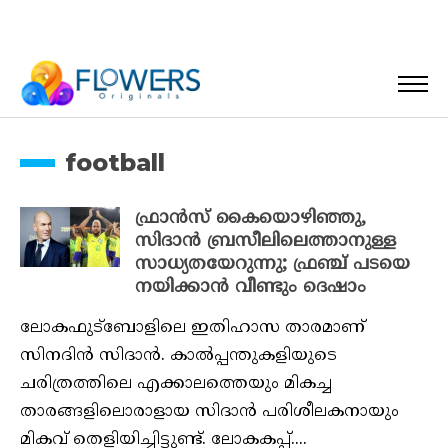
football
ഫ്രാൻസ് കൈയൊഴിഞ്ഞു,
സിദാൻ ബ്രസീലിലെത്താനുള്ള
സാധ്യതയേറുന്നു; ഫ്രഞ്ച് പടയെ
നയിക്കാൻ വീണ്ടും ദെഷാം
ലോകഫുട്‌ബോളിലെ ഇതിഹാസ താരമാണ്
സിനദിന്‍ സിദാൻ. കാൽപ്പന്തുകളിയുടെ
ചരിത്രത്തിലെ എക്കാലത്തെയും മികച്ച
താരങ്ങളിലൊരാളായ സിദാൻ പരിശീലകനായും
മികവ് തെളിയിച്ചിട്ടുണ്ട്. ലോകകപ്പ്....