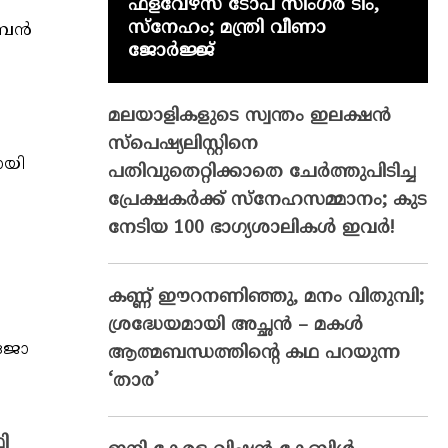
ഫ്‌ളവേഴ്‌സ് ടോപ് സിംഗർ ടീം,
സ്നേഹം; മന്ത്രി വീണാ
മ്പൻ
ജോർജ്ജ്
മലയാളികളുടെ സ്വന്തം ഇലക്ഷന്‍
സ്‌പെഷ്യലിസ്റ്റിനെ
ായി
പതിവുതെറ്റിക്കാതെ ചേര്‍ത്തുപിടിച്ച
പ്രേക്ഷകര്‍ക്ക് സ്‌നേഹസമ്മാനം; കുട
നേടിയ 100 ഭാഗ്യശാലികള്‍ ഇവര്‍!
കണ്ണ് ഈറനണിഞ്ഞു, മനം വിതുമ്പി;
ശ്രദ്ധേയമായി അച്ഛൻ – മകൾ
ിജോ
ആത്മബന്ധത്തിന്റെ കഥ പറയുന്ന
‘താര’
ി