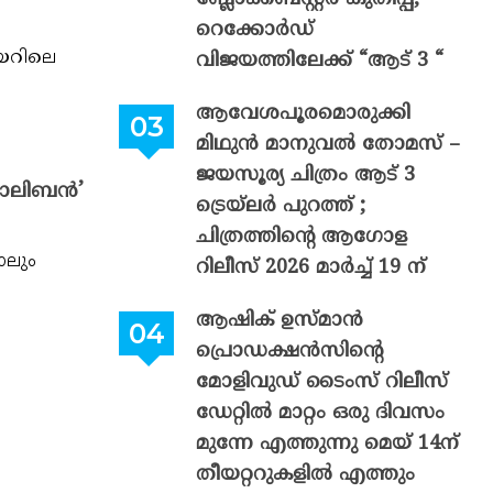
റെക്കോർഡ്
ിയറിലെ
വിജയത്തിലേക്ക് “ആട് 3 “
ആവേശപൂരമൊരുക്കി
മിഥുൻ മാനുവൽ തോമസ് –
ജയസൂര്യ ചിത്രം ആട് 3
വാലിബൻ’
ട്രെയ്‌ലർ പുറത്ത് ;
ചിത്രത്തിന്റെ ആഗോള
ാലും
റിലീസ് 2026 മാർച്ച് 19 ന്
ആഷിക് ഉസ്മാൻ
പ്രൊഡക്ഷൻസിന്റെ
മോളിവുഡ് ടൈംസ് റിലീസ്
ഡേറ്റിൽ മാറ്റം ഒരു ദിവസം
മുന്നേ എത്തുന്നു മെയ് 14ന്
തീയറ്ററുകളിൽ എത്തും