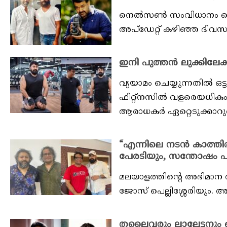
നെൽസൺ സംവിധാനം ചെയ്യു
അപ്ഡേറ്റ് കഴിഞ്ഞ ദിവസം പ
ഇനി പുത്തൻ ലുക്കിലേക്
വ്യയാമം ചെയ്യുന്നതിൽ ഒട
ഫിറ്റ്നസിൽ വളരെയധിക
ആരാധകർ ഏറ്റെടുക്കാറുണ്ട്
“എന്നിലെ നടൻ കാത്തിര
പേരടിയും, സന്തോഷം പങ്
മലയാളത്തിന്റെ അഭിമ
ജോസ് പെല്ലിശ്ശേരിയും. അ
തലൈവരും ലാലേട്ടനും ഒ