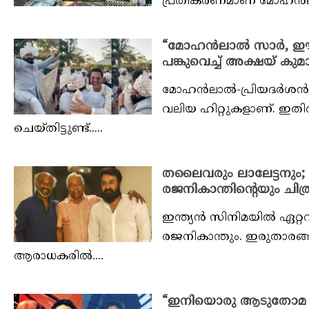
പ്രതികരണമാണ് മോഹൻലാൽ ച
“മോഹൻലാൽ സാർ, ഈ നൃ
പങ്കുവെച്ച് അക്ഷയ് കുമ
മോഹൻലാൽ-പ്രിയദർശൻ കൂട
വലിയ ഹിറ്റുകളാണ്. ഇതിൽ 
ചെയ്‌തിട്ടുണ്ട്‌.....
തലൈവരും ലാലേട്ടനും; 
രജനികാന്തിന്റെയും ചിത
ഇന്ത്യൻ സിനിമയിൽ ഏറ
രജനികാന്തും. ഇരുതാരങ്ങ
ആരാധകരിൽ....
“ഇനിയൊരു ആടുതോമ ഉണ്