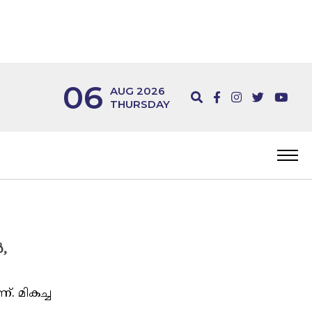
06
AUG 2026
THURSDAY
ൻ,
. മികച്ച