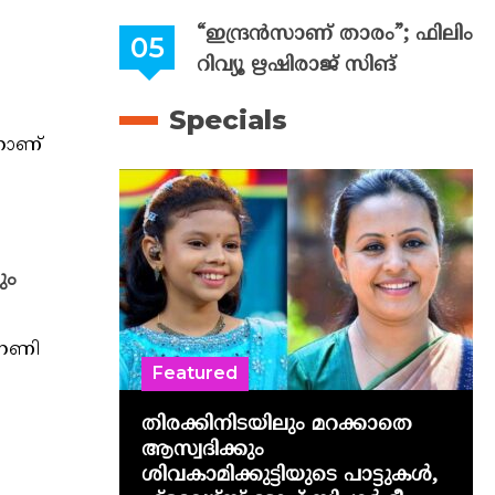
“ഇന്ദ്രൻസാണ് താരം”; ഫിലിം
റിവ്യൂ ഋഷിരാജ് സിങ്
Specials
നാണ്
ും
്നണി
Featured
തിരക്കിനിടയിലും മറക്കാതെ
ആസ്വദിക്കും
ശിവകാമിക്കുട്ടിയുടെ പാട്ടുകൾ,