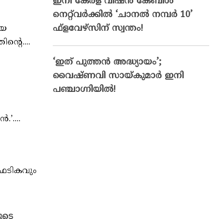
ഇനി കേരള വിഷൻ കേബിൾ
നെറ്റ്‌വർക്കിൽ ‘ചാനൽ നമ്പർ 10’
ഫ്‌ളവേഴ്‌സിന് സ്വന്തം!
ിയ
ന്റെ....
‘ഇത് പുത്തൻ അദ്ധ്യായം’;
വൈഷ്‌ണവി സായ്‌കുമാർ ഇനി
പഞ്ചാഗ്നിയിൽ!
’....
്ഫടികവും
ുടെ