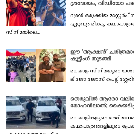
ശ്രദ്ധേയം, വിഡിയോ പങ്കു
ഭദ്രൻ ഒരുക്കിയ മാസ്റ്
ഏറ്റവും മികച്ച കഥാപാത
സിനിമയിലെ....
ഈ ‘ആക്ഷൻ’ ചരിത്രമാ
ഷൂട്ടിംഗ് തുടങ്ങി
മലയാള സിനിമയുടെ യശസ്
ലിജോ ജോസ് പെല്ലിശ്ശേരിയ
തെരുവിൽ ആരോ വലിച്ചെ
മോഹൻലാൽ; കൈയടിച്ച
മലയാളികളുടെ അഭിമാനമാ
കഥാപാത്രങ്ങളിലൂടെ പ്രേ