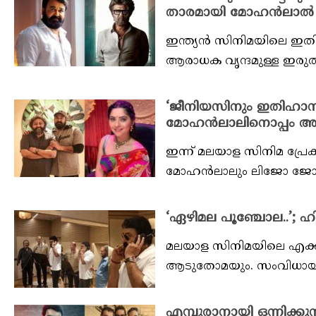
താരമായി മോഹൻലാൽ എത്ത
ഇന്ത്യൻ സിനിമയിലെ ഇ
ആരാധക വൃന്ദമുള്ള ഇരുതാരങ
‘ജീനിയസിനും ഇതിഹാസത
മോഹന്‍ലാലിനൊപ്പം അഭിനയ
ഇന്ന് മലയാള സിനിമ പ്രേക
മോഹൻലാലും ലിജോ ജോസ് പെ
‘ഏഴിമല പൂഞ്ചോല..’; ഹ
മലയാള സിനിമയിലെ എക്കാല
ആടുതോമയും. സംവിധായകന്‍ 
എമ്പുരാനായി ഒന്നിക്കു