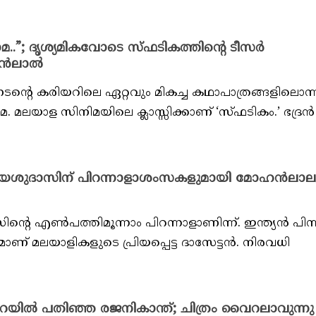
”; ദൃശ്യമികവോടെ സ്‌ഫടികത്തിന്റെ ടീസർ
ോഹൻലാൽ
റെ കരിയറിലെ ഏറ്റവും മികച്ച കഥാപാത്രങ്ങളിലൊന്
മലയാള സിനിമയിലെ ക്ലാസ്സിക്കാണ് ‘സ്‌ഫടികം.’ ഭദ്രൻ
ന്.”; യേശുദാസിന് പിറന്നാളാശംസകളുമായി മോഹൻലാല
്റെ എൺപത്തിമൂന്നാം പിറന്നാളാണിന്ന്. ഇന്ത്യൻ പിന
 മലയാളികളുടെ പ്രിയപ്പെട്ട ദാസേട്ടൻ. നിരവധി
ിൽ പതിഞ്ഞ രജനികാന്ത്; ചിത്രം വൈറലാവുന്നു