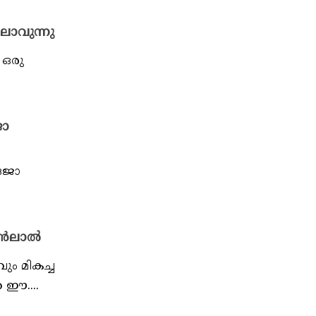
ലാവുന്നു
 ഒരു
ജോ
ിജോ
ോഹൻലാൽ
ും മികച്ച
 ഈ....