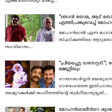
എക്കാലത്തെയും മികച്ച....
“ഞാൻ തോമ, ആട് തോമ..
എത്തി,പങ്കുവെച്ച് മ
മോഹൻലാൽ എന്ന മഹാനടന്
സ്‌ഫടികത്തിലെ ആടുതോമ. 
സംവിധാനം....
“പ്രിയപ്പെട്ട ദാസേട്ട
മമ്മൂട്ടിയും
ഗാനഗന്ധർവ്വൻ യേശുദാസിന
ഗാനരംഗത്തെ ഇതിഹാസമാണ്
തലമുറകൾക്ക് സംഗീതത്തിന്റെ സ്വർഗീയാനുഭൂതി....
മോഹൻലാലിൻറെ ക്യാമറയ