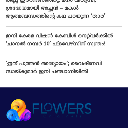
കണ്ണ് ഈറനണിഞ്ഞു, മനം വിതുമ്പി;
ശ്രദ്ധേയമായി അച്ഛൻ – മകൾ
ആത്മബന്ധത്തിന്റെ കഥ പറയുന്ന ‘താര’
ഇനി കേരള വിഷൻ കേബിൾ നെറ്റ്‌വർക്കിൽ
‘ചാനൽ നമ്പർ 10’ ഫ്‌ളവേഴ്‌സിന് സ്വന്തം!
‘ഇത് പുത്തൻ അദ്ധ്യായം’; വൈഷ്‌ണവി
സായ്‌കുമാർ ഇനി പഞ്ചാഗ്നിയിൽ!