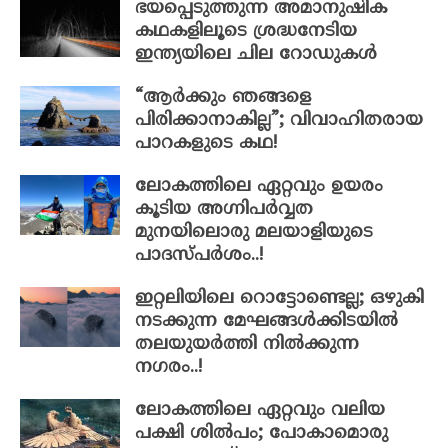
ഭയപ്പെടുത്തുന്ന അമാനുഷിക
കഥകളിലൂടെ ശ്രദ്ധനേടിയ
ഇന്ത്യയിലെ ചില റോഡുകൾ
“ആർക്കും ഞങ്ങളെ
പിരിക്കാനാകില്ല”; വിവാഹിതരായ
പാറകളുടെ കഥ!
ലോകത്തിലെ ഏറ്റവും ഉയരം
കൂടിയ അഗ്നിപർവ്വത
മുനയിലൊരു മലയാളിയുടെ
പാദസ്പർശം..!
ഇറ്റലിയിലെ റൊട്ടോണ്ടെല്ല; ഒഴുകി
നടക്കുന്ന മേഘങ്ങള്‍ക്കിടയിൽ
തലയുയർത്തി നിൽക്കുന്ന
നഗരം..!
ലോകത്തിലെ ഏറ്റവും വലിയ
പക്ഷി ശിൽപം; പോകാമൊരു