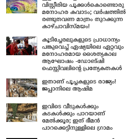
വിസ്റ്റീരിയ പൂക്കൾകൊണ്ടൊരു
മനോഹര കവാടം; വർഷത്തിൽ
രണ്ടുതവണ മാത്രം തുറക്കുന്ന
കാഴ്ചാവിസ്മയം!
കൂടിച്ചേരലുകളുടെ പ്രാധാന്യം
പങ്കുവെച്ച് ഏഷ്യയിലെ ഏറ്റവും
മനോഹരമായ ശൈത്യകാല
ആഘോഷം -ഡോങ്‌ഷി
ഫെസ്റ്റിവലിന്റെ പ്രത്യേകതകൾ
ഇതാണ് പൂച്ചകളുടെ രാജ്യം!
ജപ്പാനിലെ ആഷിമ
ഇവിടെ വീടുകൾക്കും
കടകൾക്കും പാറയാണ്
മേൽക്കൂര; ഇത് ഭീമൻ
പാറക്കെട്ടിനുള്ളിലെ ഗ്രാമം