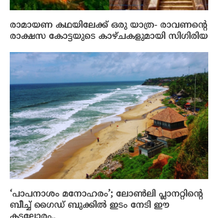
രാമായണ കഥയിലേക്ക് ഒരു യാത്ര- രാവണന്റെ
രാക്ഷസ കോട്ടയുടെ കാഴ്ചകളുമായി സിഗിരിയ
‘പാപനാശം മനോഹരം’; ലോൺലി പ്ലാനറ്റിന്‍റെ
ബീച്ച് ഗൈഡ് ബുക്കിൽ ഇടം നേടി ഈ
കടലോരം..