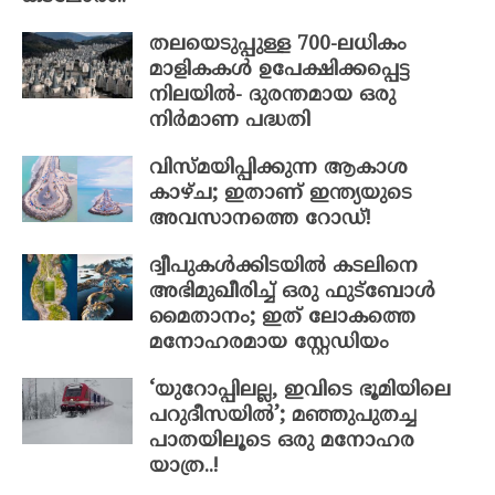
തലയെടുപ്പുള്ള 700-ലധികം
മാളികകൾ ഉപേക്ഷിക്കപ്പെട്ട
നിലയിൽ- ദുരന്തമായ ഒരു
നിർമാണ പദ്ധതി
വിസ്മയിപ്പിക്കുന്ന ആകാശ
കാഴ്ച; ഇതാണ് ഇന്ത്യയുടെ
അവസാനത്തെ റോഡ്!
ദ്വീപുകൾക്കിടയിൽ കടലിനെ
അഭിമുഖീരിച്ച് ഒരു ഫുട്ബോൾ
മൈതാനം; ഇത് ലോകത്തെ
മനോഹരമായ സ്റ്റേഡിയം
‘യുറോപ്പിലല്ല, ഇവിടെ ഭൂമിയിലെ
പറുദീസയിൽ’; മഞ്ഞുപുതച്ച
പാതയിലൂടെ ഒരു മനോഹര
യാത്ര..!