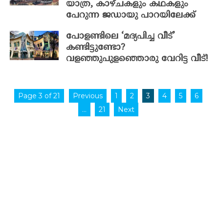
യാത്ര, കാഴ്ചകളും കഥകളും
പേറുന്ന ജഡായു പാറയിലേക്ക്
പോളണ്ടിലെ ‘മദ്യപിച്ച വീട്’
കണ്ടിട്ടുണ്ടോ?
വളഞ്ഞുപുളഞ്ഞൊരു വേറിട്ട വീട്!
Page 3 of 21
Previous
1
2
3
4
5
6
…
21
Next