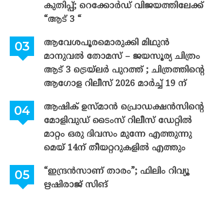
കുതിപ്പ്; റെക്കോർഡ് വിജയത്തിലേക്ക്
“ആട് 3 “
ആവേശപൂരമൊരുക്കി മിഥുൻ
മാനുവൽ തോമസ് – ജയസൂര്യ ചിത്രം
ആട് 3 ട്രെയ്‌ലർ പുറത്ത് ; ചിത്രത്തിന്റെ
ആഗോള റിലീസ് 2026 മാർച്ച് 19 ന്
ആഷിക് ഉസ്മാൻ പ്രൊഡക്ഷൻസിന്റെ
മോളിവുഡ് ടൈംസ് റിലീസ് ഡേറ്റിൽ
മാറ്റം ഒരു ദിവസം മുന്നേ എത്തുന്നു
മെയ് 14ന് തീയറ്ററുകളിൽ എത്തും
“ഇന്ദ്രൻസാണ് താരം”; ഫിലിം റിവ്യൂ
ഋഷിരാജ് സിങ്