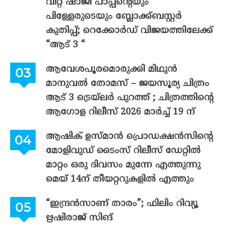
വിറ്റ് ഷാജി പാപ്പന്റെയും
പിള്ളേരുടെയും ബ്ലോക്ക്ബസ്റ്റർ
കുതിപ്പ്; റെക്കോർഡ് വിജയത്തിലേക്ക്
“ആട് 3 “
ആവേശപൂരമൊരുക്കി മിഥുൻ
മാനുവൽ തോമസ് – ജയസൂര്യ ചിത്രം
ആട് 3 ട്രെയ്‌ലർ പുറത്ത് ; ചിത്രത്തിന്റെ
ആഗോള റിലീസ് 2026 മാർച്ച് 19 ന്
ആഷിക് ഉസ്മാൻ പ്രൊഡക്ഷൻസിന്റെ
മോളിവുഡ് ടൈംസ് റിലീസ് ഡേറ്റിൽ
മാറ്റം ഒരു ദിവസം മുന്നേ എത്തുന്നു
മെയ് 14ന് തീയറ്ററുകളിൽ എത്തും
“ഇന്ദ്രൻസാണ് താരം”; ഫിലിം റിവ്യൂ
ഋഷിരാജ് സിങ്