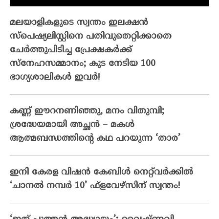
മലയാളികളുടെ സ്വന്തം ഇലക്ഷന്‍
സ്‌പെഷ്യലിസ്റ്റിനെ പതിവുതെറ്റിക്കാതെ
ചേര്‍ത്തുപിടിച്ച പ്രേക്ഷകര്‍ക്ക്
സ്‌നേഹസമ്മാനം; കുട നേടിയ 100
ഭാഗ്യശാലികള്‍ ഇവര്‍!
കണ്ണ് ഈറനണിഞ്ഞു, മനം വിതുമ്പി;
ശ്രദ്ധേയമായി അച്ഛൻ – മകൾ
ആത്മബന്ധത്തിന്റെ കഥ പറയുന്ന ‘താര’
ഇനി കേരള വിഷൻ കേബിൾ നെറ്റ്‌വർക്കിൽ
‘ചാനൽ നമ്പർ 10’ ഫ്‌ളവേഴ്‌സിന് സ്വന്തം!