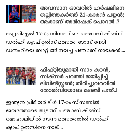
അവസാന ഓവറിൽ ഹർഷലിനെ
തല്ലിത്തകർത്ത് 21-കാരൻ പയ്യൻ;
ആരാണ് അഭിഷേക് പൊറൽ..?
ഐപിഎല്‍ 17-ാം സീസണിലെ പഞ്ചാബ് കിങ്‌സ് –
ഡല്‍ഹി ക്യാപിറ്റല്‍സ് മത്സരം. ടോസ് നേടി
ഡല്‍ഹിയെ ബാറ്റിങ്ങിനയച്ച പഞ്ചാബ് നായകന്‍....
ഫിഫ്റ്റിയുമായി സാം കറൻ,
സിക്സർ പറത്തി ജയിപ്പിച്ച്
ലിവിങ്സ്റ്റൺ; തിരിച്ചുവരവിൽ
തോൽവിയോടെ മടങ്ങി പന്ത്..!
ഇന്ത്യന്‍ പ്രീമിയര്‍ ലീഗ് 17-ാം സീസണില്‍
ജയത്തോടെ തുടങ്ങി പഞ്ചാബ് കിങ്‌സ്.
മൊഹാലിയില്‍ നടന്ന മത്സരത്തില്‍ ഡല്‍ഹി
ക്യാപിറ്റല്‍സിനെ നാല്....