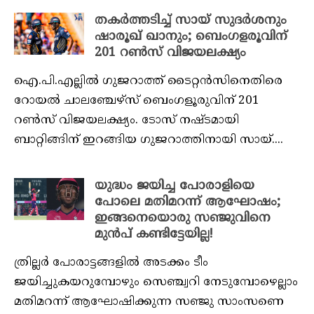
തകർത്തടിച്ച് സായ് സുദർശനും
ഷാരൂഖ് ഖാനും; ബെംഗളരൂവിന്
201 റൺസ് വിജയലക്ഷ്യം
ഐ.പി.എല്ലിൽ ​ഗുജറാത്ത് ടൈറ്റൻസിനെതിരെ
റോയൽ ചാലഞ്ചേഴ്സ് ബെംഗളൂരുവിന് 201
റൺസ് വിജയലക്ഷ്യം. ടോസ് നഷ്ടമായി
ബാറ്റിങ്ങിന് ഇറങ്ങിയ ​ഗുജറാത്തിനായി സായ്....
യുദ്ധം ജയിച്ച പോരാളിയെ
പോലെ മതിമറന്ന് ആഘോഷം;
ഇങ്ങനെയൊരു സഞ്ജുവിനെ
മുൻപ് കണ്ടിട്ടേയില്ല!
ത്രില്ലര്‍ പോരാട്ടങ്ങളില്‍ അടക്കം ടീം
ജയിച്ചുകയറുമ്പോഴും സെഞ്ച്വറി നേടുമ്പോഴെല്ലാം
മതിമറന്ന് ആഘോഷിക്കുന്ന സഞ്ജു സാംസണെ