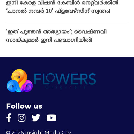
ഇനി കേരള വിഷൻ കേബിൾ നെറ്റ്‌വർക്കിൽ
‘ചാനൽ നമ്പർ 10’ ഫ്‌ളവേഴ്‌സിന് സ്വന്തം!
‘ഇത് പുത്തൻ അദ്ധ്യായം’; വൈഷ്‌ണവി
സായ്‌കുമാർ ഇനി പഞ്ചാഗ്നിയിൽ!
Follow us
© 2026 Insight Media City