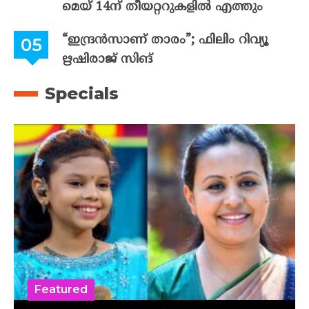
മെയ് 14ന് തീയറ്ററുകളിൽ എത്തും
“ഇന്ദ്രൻസാണ് താരം”; ഫിലിം റിവ്യൂ
ഋഷിരാജ് സിങ്
Specials
Featured